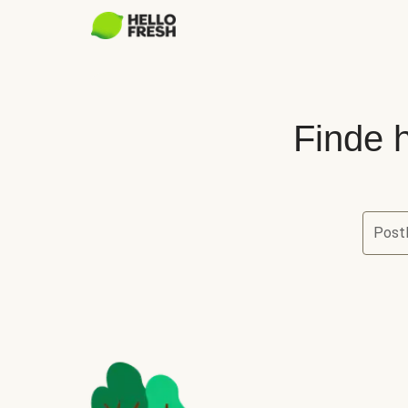
Finde h
Postl
Finde he