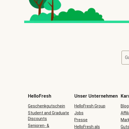
G
HelloFresh
Unser Unternehmen
Kar
Geschenkgutschein
HelloFresh Group
Blog
Student and Graduate
Jobs
Affil
Discounts
Presse
Mark
Senioren- &
HelloFresh als
Guts