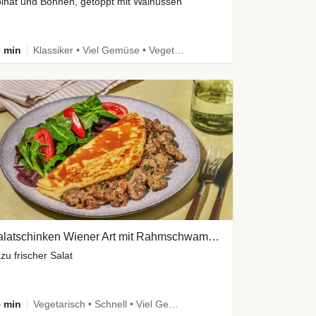
inat und Bohnen, getoppt mit Walnüssen
 min
Klassiker • Viel Gemüse • Vegetarisch
Palatschinken Wiener Art mit Rahmschwammerln
zu frischer Salat
 min
Vegetarisch • Schnell • Viel Gemüse