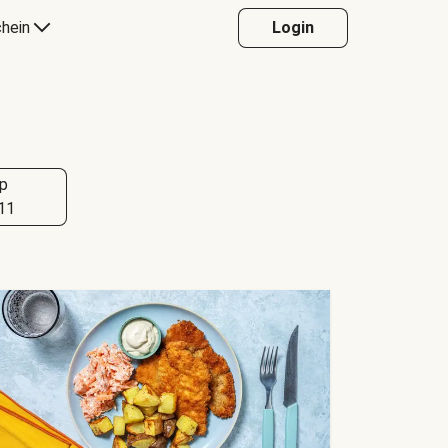
hein
Login
p
11