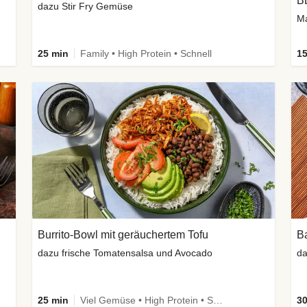
B
dazu Stir Fry Gemüse
Ma
25 min
Family • High Protein • Schnell
15
Burrito-Bowl mit geräuchertem Tofu
Ba
dazu frische Tomatensalsa und Avocado
25 min
Viel Gemüse • High Protein • Schnell • Vegan
30