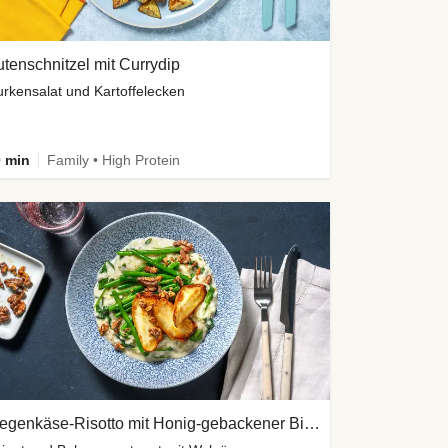
tenschnitzel mit Currydip
rkensalat und Kartoffelecken
 min
Family • High Protein
Ziegenkäse-Risotto mit Honig-gebackener Birne