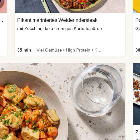
 Weiderinderhack & Kidneybohnen
Pikant mariniertes Weiderindersteak
Pu
mit Zucchini, dazu cremiges Kartoffelpüree
Gu
35 min
Viel Gemüse • High Protein • Kalorien im Blick
30