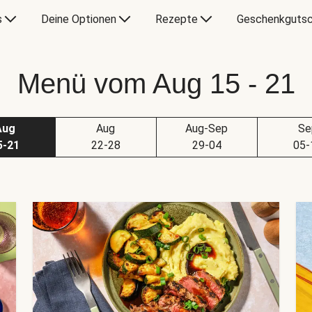
s
Deine Optionen
Rezepte
Geschenkgutsc
Menü vom Aug 15 - 21
Aug
Aug
Aug-Sep
Se
5-21
22-28
29-04
05-