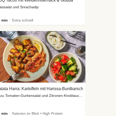
BQ Tacos mit Weiderinderhack & Gouda
issalat und Srirachadip
 min
Extra schnell
tata Harra: Kartoffeln mit Harissa-Buntbarsch
dazu Tomaten-Gurkensalat und Zitronen-Knoblauch Dip
 min
Kalorien im Blick • High Protein