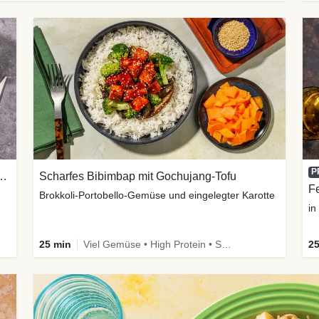
P
anen Sweet-Chili-Filetstücken
Scharfes Bibimbap mit Gochujang-Tofu
Fe
Brokkoli-Portobello-Gemüse und eingelegter Karotte
in
25 min
Viel Gemüse • High Protein • Schnell • Kalorien im Blick • Vegan
25