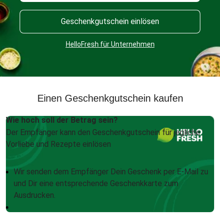
Geschenkgutschein einlösen
HelloFresh für Unternehmen
Einen Geschenkgutschein kaufen
Wie hoch soll der Betrag sein?
Der Empfänger kann den Geschenkgutschein für jegliche
Vorliebe und Rezepte einlösen
Wir senden dem Empfänger Dein Geschenk per E-Mail zu
und Dir eine entsprechende Geschenkkarte zum
Ausdrucken.