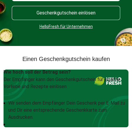
Geschenkgutschein einlösen
HelloFresh für Unternehmen
Einen Geschenkgutschein kaufen
Wie hoch soll der Betrag sein?
Der Empfänger kann den Geschenkgutschein für jegliche
Vorliebe und Rezepte einlösen
Wir senden dem Empfänger Dein Geschenk per E-Mail zu
und Dir eine entsprechende Geschenkkarte zum
Ausdrucken.