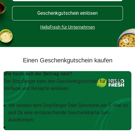
Geschenkgutschein einlösen
HelloFresh für Unternehmen
Einen Geschenkgutschein kaufen
Wie hoch soll der Betrag sein?
Der Empfänger kann den Geschenkgutschein für jegliche
Vorliebe und Rezepte einlösen
Wir senden dem Empfänger Dein Geschenk per E-Mail zu
und Dir eine entsprechende Geschenkkarte zum
Ausdrucken.