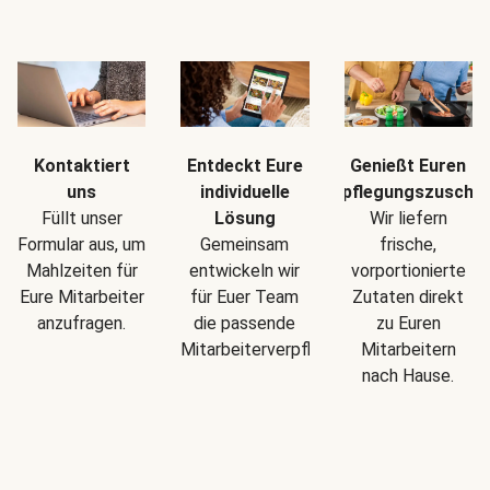
Kontaktiert
Entdeckt Eure
Genießt Euren
uns
individuelle
Verpflegungszuschu
Füllt unser
Lösung
Wir liefern
Formular aus, um
Gemeinsam
frische,
Mahlzeiten für
entwickeln wir
vorportionierte
Eure Mitarbeiter
für Euer Team
Zutaten direkt
anzufragen.
die passende
zu Euren
Mitarbeiterverpflegung.
Mitarbeitern
nach Hause.