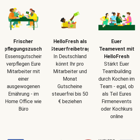
Frischer
HelloFresh als
Euer
erpflegungszuschuss
Steuerfreibetrag
Teamevent mit
Essensgutscheine
In Deutschland
HelloFresh
verpflegen Eure
könnt Ihr pro
Stärkt Euer
Mitarbeiter mit
Mitarbeiter und
Teambuilding
einer
Monat
durch Kochen im
ausgewogenen
Gutscheine
Team - egal, ob
Ernährung - im
steuerfrei bis 50
als Teil Eures
Home Office wie
€ beziehen
Firmenevents
Büro
oder Kochkurs
online