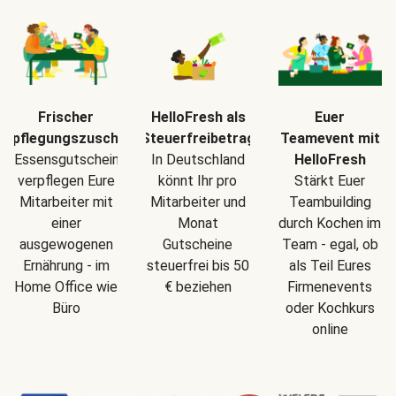
Frischer
HelloFresh als
Euer
erpflegungszuschuss
Steuerfreibetrag
Teamevent mit
Essensgutscheine
In Deutschland
HelloFresh
verpflegen Eure
könnt Ihr pro
Stärkt Euer
Mitarbeiter mit
Mitarbeiter und
Teambuilding
einer
Monat
durch Kochen im
ausgewogenen
Gutscheine
Team - egal, ob
Ernährung - im
steuerfrei bis 50
als Teil Eures
Home Office wie
€ beziehen
Firmenevents
Büro
oder Kochkurs
online