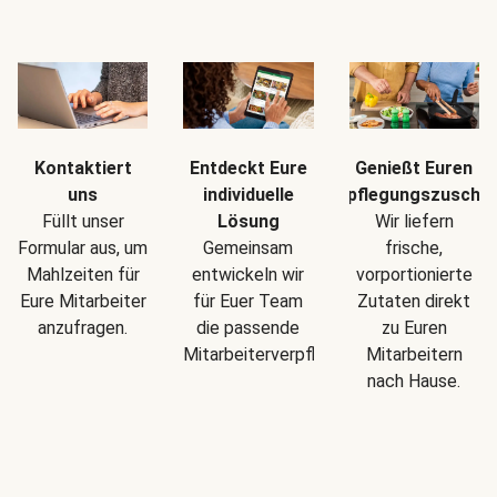
Kontaktiert
Entdeckt Eure
Genießt Euren
uns
individuelle
Verpflegungszuschu
Füllt unser
Lösung
Wir liefern
Formular aus, um
Gemeinsam
frische,
Mahlzeiten für
entwickeln wir
vorportionierte
Eure Mitarbeiter
für Euer Team
Zutaten direkt
anzufragen.
die passende
zu Euren
Mitarbeiterverpflegung.
Mitarbeitern
nach Hause.