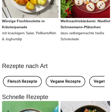
Würzige Fischboulette in
Weihnachtsbäckerei: Niedlich
Kräuterpanade
Schneemann-Plätzchen
mit knackigem Salat, Pellkartoffeln
dazu selbstgemachte heiße
& Joghurtdip
Schokolade
Rezepte nach Art
Fleisch Rezepte
Vegane Rezepte
Vegetari
Schnelle Rezepte