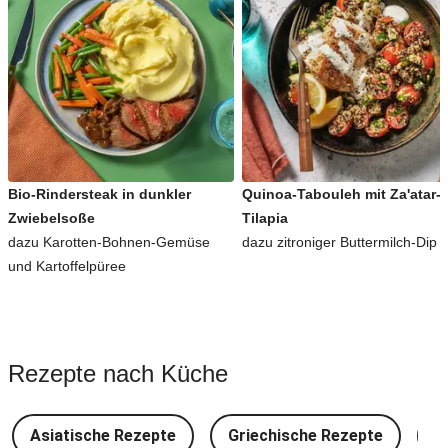
Bio-Rindersteak in dunkler
Quinoa-Tabouleh mit Za'atar-
Zwiebelsoße
Tilapia
dazu Karotten-Bohnen-Gemüse
dazu zitroniger Buttermilch-Dip
und Kartoffelpüree
Rezepte nach Küche
Asiatische Rezepte
Griechische Rezepte
D