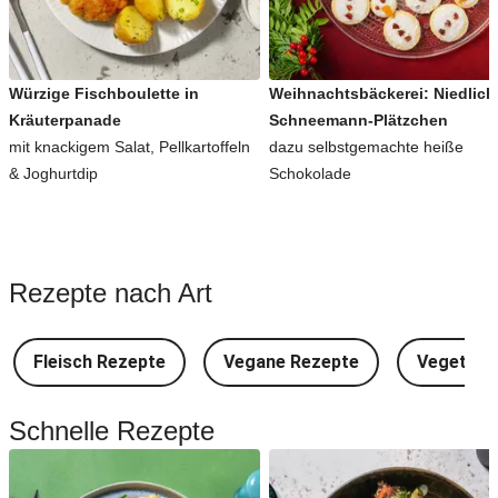
Würzige Fischboulette in
Weihnachtsbäckerei: Niedlich
Kräuterpanade
Schneemann-Plätzchen
mit knackigem Salat, Pellkartoffeln
dazu selbstgemachte heiße
& Joghurtdip
Schokolade
Rezepte nach Art
Fleisch Rezepte
Vegane Rezepte
Vegetari
Schnelle Rezepte