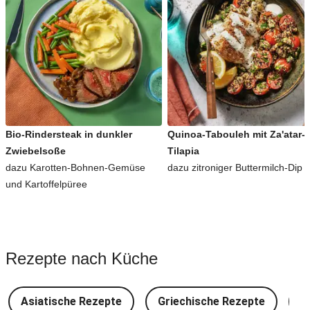
Bio-Rindersteak in dunkler
Quinoa-Tabouleh mit Za'atar-
Zwiebelsoße
Tilapia
dazu Karotten-Bohnen-Gemüse
dazu zitroniger Buttermilch-Dip
und Kartoffelpüree
Rezepte nach Küche
Asiatische Rezepte
Griechische Rezepte
D