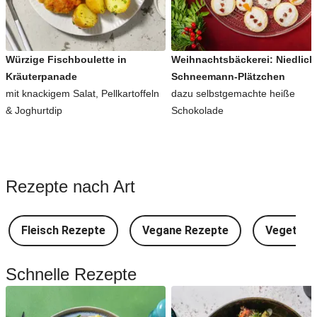
Würzige Fischboulette in
Weihnachtsbäckerei: Niedlich
Kräuterpanade
Schneemann-Plätzchen
mit knackigem Salat, Pellkartoffeln
dazu selbstgemachte heiße
& Joghurtdip
Schokolade
Rezepte nach Art
Fleisch Rezepte
Vegane Rezepte
Vegetari
Schnelle Rezepte