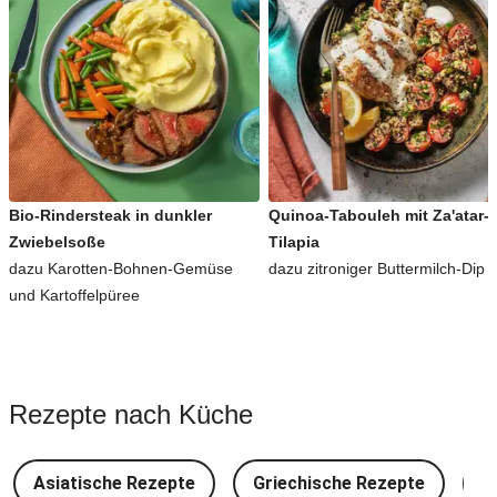
Bio-Rindersteak in dunkler
Quinoa-Tabouleh mit Za'atar-
Zwiebelsoße
Tilapia
dazu Karotten-Bohnen-Gemüse
dazu zitroniger Buttermilch-Dip
und Kartoffelpüree
Rezepte nach Küche
Asiatische Rezepte
Griechische Rezepte
D