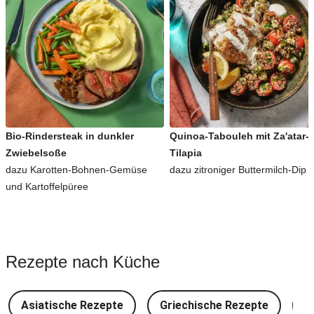
Bio-Rindersteak in dunkler
Quinoa-Tabouleh mit Za'atar-
Zwiebelsoße
Tilapia
dazu Karotten-Bohnen-Gemüse
dazu zitroniger Buttermilch-Dip
und Kartoffelpüree
Rezepte nach Küche
Asiatische Rezepte
Griechische Rezepte
D