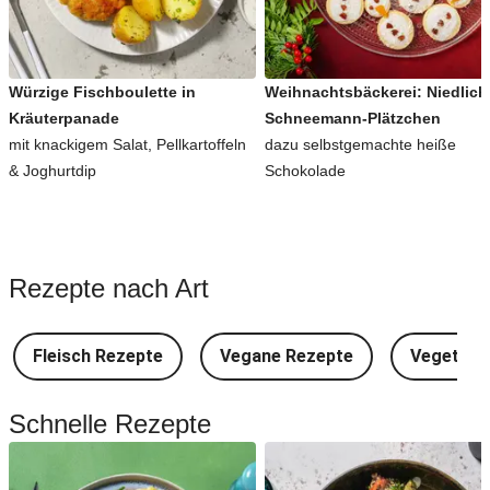
Würzige Fischboulette in
Weihnachtsbäckerei: Niedlich
Kräuterpanade
Schneemann-Plätzchen
mit knackigem Salat, Pellkartoffeln
dazu selbstgemachte heiße
& Joghurtdip
Schokolade
Rezepte nach Art
Fleisch Rezepte
Vegane Rezepte
Vegetari
Schnelle Rezepte