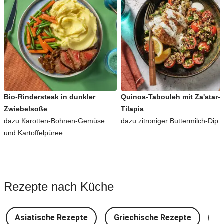
Bio-Rindersteak in dunkler
Quinoa-Tabouleh mit Za'atar-
Zwiebelsoße
Tilapia
dazu Karotten-Bohnen-Gemüse
dazu zitroniger Buttermilch-Dip
und Kartoffelpüree
Rezepte nach Küche
Asiatische Rezepte
Griechische Rezepte
D