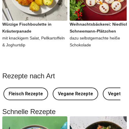
Würzige Fischboulette in
Weihnachtsbäckerei: Niedlich
Kräuterpanade
Schneemann-Plätzchen
mit knackigem Salat, Pellkartoffeln
dazu selbstgemachte heiße
& Joghurtdip
Schokolade
Rezepte nach Art
Fleisch Rezepte
Vegane Rezepte
Vegetari
Schnelle Rezepte