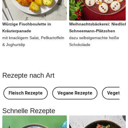
Würzige Fischboulette in
Weihnachtsbäckerei: Niedlich
Kräuterpanade
Schneemann-Plätzchen
mit knackigem Salat, Pellkartoffeln
dazu selbstgemachte heiße
& Joghurtdip
Schokolade
Rezepte nach Art
Fleisch Rezepte
Vegane Rezepte
Vegetari
Schnelle Rezepte