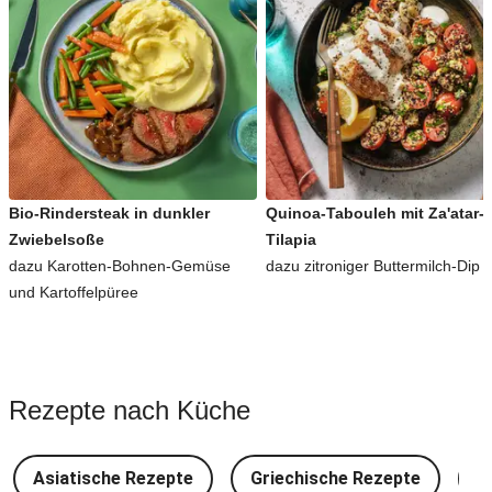
Bio-Rindersteak in dunkler
Quinoa-Tabouleh mit Za'atar-
Zwiebelsoße
Tilapia
dazu Karotten-Bohnen-Gemüse
dazu zitroniger Buttermilch-Dip
und Kartoffelpüree
Rezepte nach Küche
Asiatische Rezepte
Griechische Rezepte
D