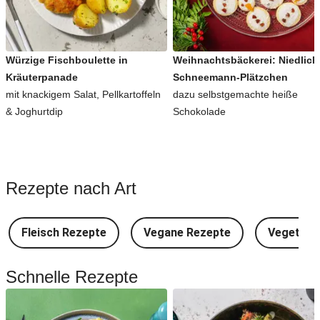
Würzige Fischboulette in
Weihnachtsbäckerei: Niedlich
Kräuterpanade
Schneemann-Plätzchen
mit knackigem Salat, Pellkartoffeln
dazu selbstgemachte heiße
& Joghurtdip
Schokolade
Rezepte nach Art
Fleisch Rezepte
Vegane Rezepte
Vegetari
Schnelle Rezepte