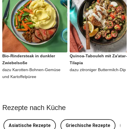
Bio-Rindersteak in dunkler
Quinoa-Tabouleh mit Za'atar-
Zwiebelsoße
Tilapia
dazu Karotten-Bohnen-Gemüse
dazu zitroniger Buttermilch-Dip
und Kartoffelpüree
Rezepte nach Küche
Asiatische Rezepte
Griechische Rezepte
D