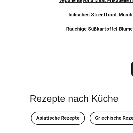
Vegane Beyond Meat Frikadelle 
Indisches Streetfood: Mumba
Rauchige Süßkartoffel-Blume
Bowl & doppelt veganen Sweet-Chi
Buttrige Filetstücke mit 
Perlencouscous-Minestrone mit
Japanische Aubergine mit M
Rezepte nach Küche
Scharfe Linsensuppe mit Bio-Feta und 
Spätzle in Camembert-Cr
Asiatische Rezepte
Griechische Rez
Glasierter Bio-Halloumi mi