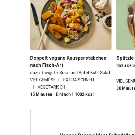
Doppelt vegane Knusperstäbchen
Spätzle
nach Fisch-Art
dazu sel
dazu Ravigote-Soße und Apfel-Kohl-Salat
|
VIEL GEMÜSE
EXTRA SCHNELL
VIEL GEM
|
VEGETARISCH
30 Minut
|
|
15 Minuten
Einfach
1002
kcal