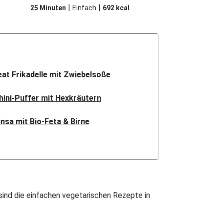
|
|
25 Minuten
Einfach
692
kcal
t Frikadelle mit Zwiebelsoße
hini-Puffer mit Hexkräutern
nsa mit Bio-Feta & Birne
ndisches Kartoffel-Curry
rtoffel-Blumenkohl-Tajine
ganen Sweet-Chili-Filetstücken
sind die einfachen vegetarischen Rezepte in
etstücke mit Kormapaste