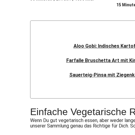
15 Minut
Aloo Gobi: Indisches Karto
Farfalle Bruschetta Art mit K
Sauerteig-Pinsa mit Ziegenk
Indisches Streetfood: Mumba
Flauipauis Zucchini-Puffer mi
Einfache Vegetarische 
Nord-Indischer Palak Paneer in s
Wenn Du gut vegetarisch essen, aber weder lange
unserer Sammlung genau das Richtige für Dich. S
Doppelte vegane Beyond Meat