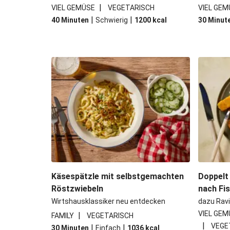
|
VIEL GEMÜSE
VEGETARISCH
VIEL GEM
|
|
40 Minuten
Schwierig
1200
kcal
30 Minut
Käsespätzle mit selbstgemachten
Doppelt
Röstzwiebeln
nach Fi
Wirtshausklassiker neu entdecken
dazu Ravi
VIEL GEM
|
FAMILY
VEGETARISCH
|
VEGE
|
|
30 Minuten
Einfach
1036
kcal