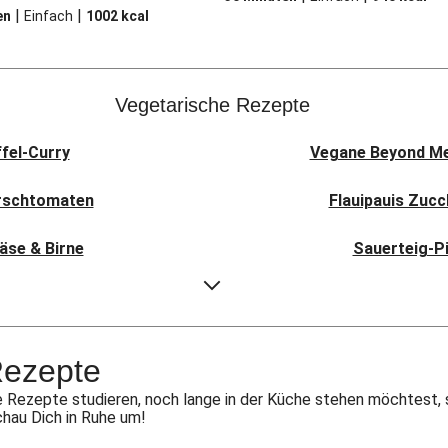
|
|
en
Einfach
1002
kcal
Vegetarische Rezepte
ffel-Curry
Vegane Beyond Mea
irschtomaten
Flauipauis Zucc
äse & Birne
Sauerteig-Pi
i Pav Bhaji
Aloo Gobi: I
t Hexkräutern
Rauchige Süßka
Rezepte
picy Spinatcurry
Bowl & doppelt ve
 Rezepte studieren, noch lange in der Küche stehen möchtest, 
chau Dich in Ruhe um!
 Frikadelle
Buttrige Fil