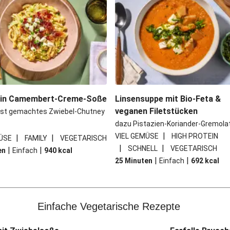
 in Camembert-Creme-Soße
Linsensuppe mit Bio-Feta &
veganen Filetstücken
bst gemachtes Zwiebel-Chutney
dazu Pistazien-Koriander-Gremola
|
VIEL GEMÜSE
HIGH PROTEIN
|
|
ÜSE
FAMILY
VEGETARISCH
|
|
SCHNELL
VEGETARISCH
|
|
en
Einfach
940
kcal
|
|
25 Minuten
Einfach
692
kcal
Einfache Vegetarische Rezepte