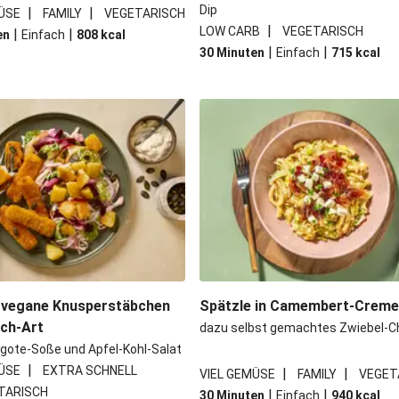
Dip
|
|
ÜSE
FAMILY
VEGETARISCH
|
LOW CARB
VEGETARISCH
|
|
en
Einfach
808
kcal
|
|
30 Minuten
Einfach
715
kcal
 vegane Knusperstäbchen
Spätzle in Camembert-Crem
sch-Art
dazu selbst gemachtes Zwiebel-C
gote-Soße und Apfel-Kohl-Salat
|
ÜSE
EXTRA SCHNELL
|
|
VIEL GEMÜSE
FAMILY
VEGET
TARISCH
|
|
30 Minuten
Einfach
940
kcal