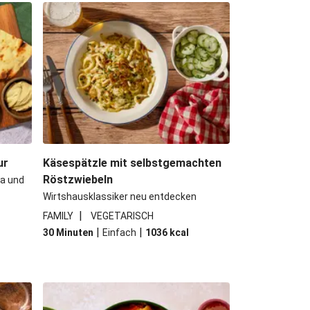
Minestrone mit Kichererbsen
ubergine mit Miso-Glasur
 Bio-Feta und veganen Filetstücken
 Camembert-Creme-Soße
ur
Käsespätzle mit selbstgemachten
Röstzwiebeln
a und
Wirtshausklassiker neu entdecken
|
FAMILY
VEGETARISCH
|
|
30 Minuten
Einfach
1036
kcal