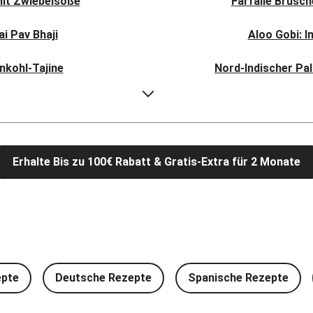
mit Zwiebelsoße
Farfalle Brusc
i Pav Bhaji
Aloo Gobi: I
nkohl-Tajine
Nord-Indischer Pal
li-Filetstücken
Doppelte vega
Kormapaste
Spinat-Brezenk
Erhalte Bis zu 100€ Rabatt & Gratis-Extra für 2 Monate
 Kichererbsen
Camembert En Cro
iso-Glasur
Chana Masala mit
veganen Filetstücken
Vegane Beyond Mea
eme-Soße
One Pan: Pikante 
epte
Deutsche Rezepte
Spanische Rezepte
t Brokkoli
Glasierter