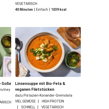
VEGETARISCH
|
|
40 Minuten
Einfach
1039
kcal
e-Soße
Linsensuppe mit Bio-Feta &
veganen Filetstücken
hutney
dazu Pistazien-Koriander-Gremolata
|
VIEL GEMÜSE
HIGH PROTEIN
ARISCH
|
|
SCHNELL
VEGETARISCH