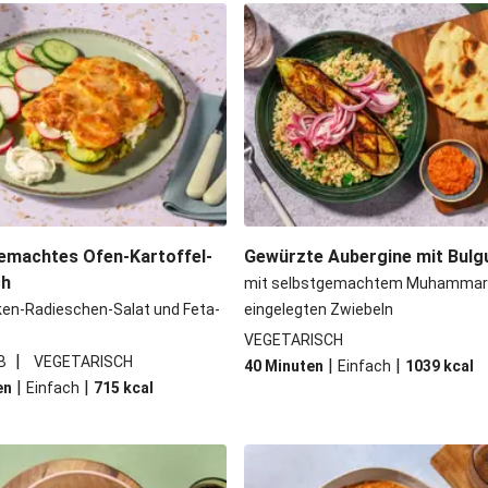
mschwammerln
Perlencouscous-
feln und Salat
Japanische A
und Babyspinat
Scharfe Linsensuppe mit
mit Zwiebelsoße
Spätzle in
emachtes Ofen-Kartoffel-
Gewürzte Aubergine mit Bulg
ch
mit selbstgemachtem Muhammar
ken-Radieschen-Salat und Feta-
eingelegten Zwiebeln
VEGETARISCH
|
B
VEGETARISCH
|
|
40 Minuten
Einfach
1039
kcal
|
|
en
Einfach
715
kcal