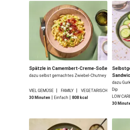
Spinat-Brezenknödel mit Rah
Camembert En Croûte mit Kartof
Chana Masala mit Kichererbsen 
Vegane Beyond Meat Frikadelle 
Spätzle in Camembert-Creme-Soße
Selbstg
Sandwi
dazu selbst gemachtes Zwiebel-Chutney
dazu Gur
Dip
|
|
VIEL GEMÜSE
FAMILY
VEGETARISCH
LOW CAR
|
|
30 Minuten
Einfach
808
kcal
30 Minut