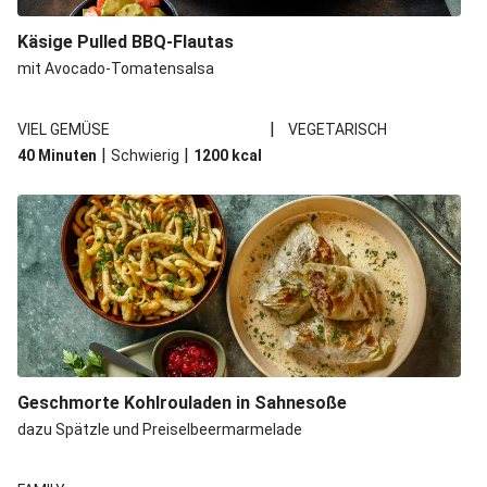
Spätzle in Camembert-Creme-Soße
Käsige Pulled BBQ-Flautas
Bio-Halloumi auf Bohnenstampf
mit Avocado-Tomatensalsa
One Pan: Pikante Reispfanne nach Jambalaya-Art
|
VIEL GEMÜSE
VEGETARISCH
Marokkanischer Kichererbsen-Eintopf mit extra Bio-
|
|
40 Minuten
Schwierig
1200
kcal
Feta
Marokkanischer Kichererbsen-Gemüseeintopf
Geschmorte Kohlrouladen in Sahnesoße
dazu Spätzle und Preiselbeermarmelade