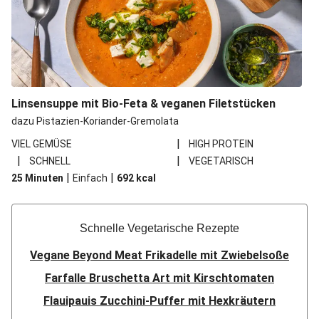
Linsensuppe mit Bio-Feta & veganen Filetstücken
dazu Pistazien-Koriander-Gremolata
|
VIEL GEMÜSE
HIGH PROTEIN
|
|
SCHNELL
VEGETARISCH
|
|
25 Minuten
Einfach
692
kcal
Schnelle Vegetarische Rezepte
Vegane Beyond Meat Frikadelle mit Zwiebelsoße
Farfalle Bruschetta Art mit Kirschtomaten
Flauipauis Zucchini-Puffer mit Hexkräutern