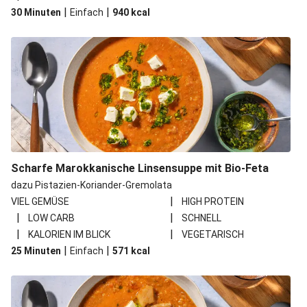
|
|
30 Minuten
Einfach
940
kcal
Scharfe Marokkanische Linsensuppe mit Bio-Feta
dazu Pistazien-Koriander-Gremolata
|
VIEL GEMÜSE
HIGH PROTEIN
|
|
LOW CARB
SCHNELL
|
|
KALORIEN IM BLICK
VEGETARISCH
|
|
25 Minuten
Einfach
571
kcal