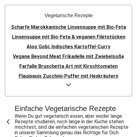
Vegetarische Rezepte
Scharfe Marokkanische Linsensuppe mit Bio-Feta
Linsensuppe mit Bio-Feta & veganen Filetstücken
Aloo Gobi: Indisches Kartoffel-Curry
Vegane Beyond Meat Frikadelle mit Zwiebelsoße
Farfalle Bruschetta Art mit Kirschtomaten
Flauipauis Zucchini-Puffer mit Hexkräutern
Sauerteig-Pinsa mit Ziegenkäse & Birne
Sauerteig-Pinsa mit Bio-Feta & Birne
Indisches Streetfood: Mumbai Pav Bhaji
Einfache Vegetarische Rezepte
Aloo Gobi: Indisches Kartoffel-Curry
Wenn Du gut vegetarisch essen, aber weder lange
Rezepte studieren, noch lange in der Küche stehen
Flauipauis Zucchini-Puffer mit Hexkräutern
möchtest, sind die einfachen vegetarischen Rezepte
in unserer Sammlung genau das Richtige für Dich.
Nepalesisches Linsen Dal Bhat