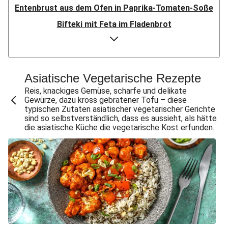
Entenbrust aus dem Ofen in Paprika-Tomaten-Soße
Bifteki mit Feta im Fladenbrot
Doppelt Putenbrust aus dem Ofen
Bio-Hähnchen in Paprika-Tomaten-Soße
Speckknödel auf warmem Krautsalat
Asiatische Vegetarische Rezepte
Crispy Chicken & Pommes aus dem Air-Fryer
Reis, knackiges Gemüse, scharfe und delikate
Gewürze, dazu kross gebratener Tofu – diese
Doppelt Chicken & Pommes aus dem Air-Fryer
typischen Zutaten asiatischer vegetarischer Gerichte
sind so selbstverständlich, dass es aussieht, als hätte
Bio-Rindersteak in dunkler Zwiebelsoße
die asiatische Küche die vegetarische Kost erfunden.
Knödel mit doppelt Bacon auf warmem Krautsalat
Gewürzte Aubergine mit Bulgur
Doppelt Lammhack-Köfte mit Dilldip
Bio-Schweinemedaillons in dunkler Zwiebelsoße
Crispy Schweinesteak & Pommes aus dem Air-Fryer
Klassisches Gulasch mit doppelt Schweinefilet