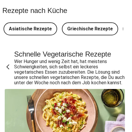
Spinat-Brezenknödel mit Rahmschwammerln
Rezepte nach Küche
Perlencouscous-Minestrone mit Kichererbsen
Camembert En Croûte mit Kartoffeln und Salat
Asiatische Rezepte
Griechische Rezepte
D
Japanische Aubergine mit Miso-Glasur
Chana Masala mit Kichererbsen und Babyspinat
Scharfe Linsensuppe mit Bio-Feta und veganen
Schnelle Vegetarische Rezepte
Filetstücken
Wer Hunger und wenig Zeit hat, hat meistens
Schwierigkeiten, sich selbst ein leckeres
Scharfe Marokkanische Linsensuppe mit Bio-Feta
vegetarisches Essen zuzubereiten. Die Lösung sind
unsere schnellen vegetarischen Rezepte, die Du auch
Vegane Beyond Meat Frikadelle mit Zwiebelsoße
unter der Woche noch nach dem Job kochen kannst.
Spätzle in Camembert-Creme-Soße
One Pan: Pikante Reispfanne nach Jambalaya-Art