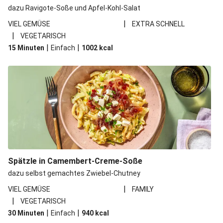
dazu Ravigote-Soße und Apfel-Kohl-Salat
|
VIEL GEMÜSE
EXTRA SCHNELL
|
VEGETARISCH
|
|
15 Minuten
Einfach
1002
kcal
Spätzle in Camembert-Creme-Soße
dazu selbst gemachtes Zwiebel-Chutney
|
VIEL GEMÜSE
FAMILY
|
VEGETARISCH
|
|
30 Minuten
Einfach
940
kcal