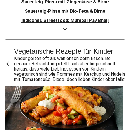
Sauerteig-Pinsa mit Ziegenkäse & Birne
Sauerteig-Pinsa mit Bio-Feta & Birne
Indisches Streetfood: Mumbai Pav Bhaji
Flauipauis Zucchini-Puffer mit Hexkräutern
Nord-Indischer Palak Paneer in spicy Spinatcurry
Bowl & doppelt veganen Sweet-Chili-Filetstücken
Vegetarische Rezepte für Kinder
Doppelte vegane Beyond Meat Frikadelle
Kinder gelten oft als wählerisch beim Essen. Bei
genauer Betrachtung stellt sich allerdings schnell
Buttrige Filetstücke mit Kormapaste
heraus, dass viele Lieblingsessen von Kindern
vegetarisch sind wie Pommes mit Ketchup und Nudeln
Spinat-Brezenknödel mit Rahmschwammerln
mit Tomatensoße. Diese Ideen lieben Kinder ebenfalls:
Perlencouscous-Minestrone mit Kichererbsen
Chana Masala mit Kichererbsen und Babyspinat
Scharfe Linsensuppe mit Bio-Feta und veganen
Filetstücken
Scharfe Marokkanische Linsensuppe mit Bio-Feta
Vegane Beyond Meat Frikadelle mit Zwiebelsoße