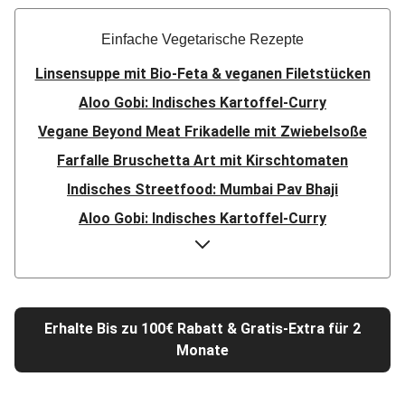
Einfache Vegetarische Rezepte
Linsensuppe mit Bio-Feta & veganen Filetstücken
Aloo Gobi: Indisches Kartoffel-Curry
Vegane Beyond Meat Frikadelle mit Zwiebelsoße
Farfalle Bruschetta Art mit Kirschtomaten
Indisches Streetfood: Mumbai Pav Bhaji
Aloo Gobi: Indisches Kartoffel-Curry
Nepalesisches Linsen Dal Bhat
Rauchige Süßkartoffel-Blumenkohl-Tajine
Nord-Indischer Palak Paneer in spicy Spinatcurry
Erhalte Bis zu 100€ Rabatt & Gratis-Extra für 2
Bowl & doppelt veganen Sweet-Chili-Filetstücken
Monate
Doppelte vegane Beyond Meat Frikadelle
Buttrige Filetstücke mit Kormapaste