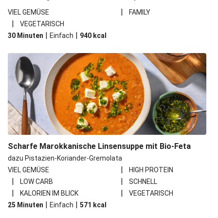
|
VIEL GEMÜSE
FAMILY
|
VEGETARISCH
|
|
30 Minuten
Einfach
940
kcal
Scharfe Marokkanische Linsensuppe mit Bio-Feta
dazu Pistazien-Koriander-Gremolata
|
VIEL GEMÜSE
HIGH PROTEIN
|
|
LOW CARB
SCHNELL
|
|
KALORIEN IM BLICK
VEGETARISCH
|
|
25 Minuten
Einfach
571
kcal