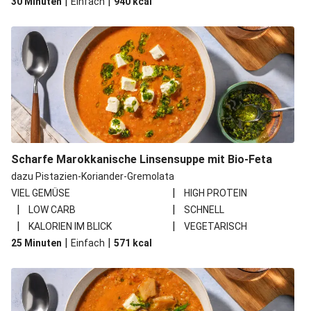
|
|
30 Minuten
Einfach
940
kcal
Scharfe Marokkanische Linsensuppe mit Bio-Feta
dazu Pistazien-Koriander-Gremolata
|
VIEL GEMÜSE
HIGH PROTEIN
|
|
LOW CARB
SCHNELL
|
|
KALORIEN IM BLICK
VEGETARISCH
|
|
25 Minuten
Einfach
571
kcal