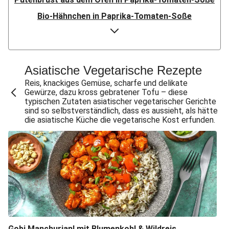
Bio-Hähnchen in Paprika-Tomaten-Soße
Entenbrust aus dem Ofen in Paprika-Tomaten-Soße
Bifteki mit Feta im Fladenbrot
Doppelt Putenbrust aus dem Ofen
Asiatische Vegetarische Rezepte
Bio-Hähnchen in Paprika-Tomaten-Soße
Reis, knackiges Gemüse, scharfe und delikate
Gewürze, dazu kross gebratener Tofu – diese
Speckknödel auf warmem Krautsalat
typischen Zutaten asiatischer vegetarischer Gerichte
sind so selbstverständlich, dass es aussieht, als hätte
Crispy Chicken & Pommes aus dem Air-Fryer
die asiatische Küche die vegetarische Kost erfunden.
Doppelt Chicken & Pommes aus dem Air-Fryer
Bio-Rindersteak in dunkler Zwiebelsoße
Knödel mit doppelt Bacon auf warmem Krautsalat
Bio-Hähnchenschnitzel mit Ofenkartoffeln
Gewürzte Aubergine mit Bulgur
Doppelt Lammhack-Köfte mit Dilldip
Gobi Manchurian! mit Blumenkohl & Wildreis
Crispy Schweinesteak & Pommes aus dem Air-Fryer