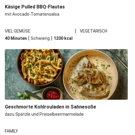
Spätzle in Camembert-Creme-Soße
Käsige Pulled BBQ-Flautas
Bio-Halloumi auf Bohnenstampf
mit Avocado-Tomatensalsa
One Pan: Pikante Reispfanne nach Jambalaya-Art
|
VIEL GEMÜSE
VEGETARISCH
Marokkanischer Kichererbsen-Eintopf mit extra Bio-
|
|
40 Minuten
Schwierig
1200
kcal
Feta
Marokkanischer Kichererbsen-Gemüseeintopf
Geschmorte Kohlrouladen in Sahnesoße
dazu Spätzle und Preiselbeermarmelade
FAMILY