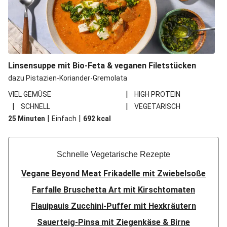
Linsensuppe mit Bio-Feta & veganen Filetstücken
dazu Pistazien-Koriander-Gremolata
|
VIEL GEMÜSE
HIGH PROTEIN
|
|
SCHNELL
VEGETARISCH
|
|
25 Minuten
Einfach
692
kcal
Schnelle Vegetarische Rezepte
Vegane Beyond Meat Frikadelle mit Zwiebelsoße
Farfalle Bruschetta Art mit Kirschtomaten
Flauipauis Zucchini-Puffer mit Hexkräutern
Sauerteig-Pinsa mit Ziegenkäse & Birne