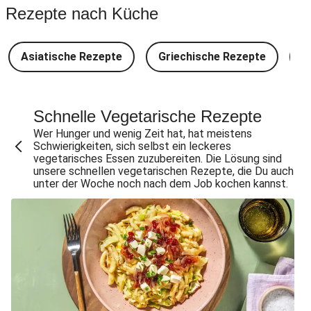
Buttrige Filetstücke mit Kormapaste
Rezepte nach Küche
Spinat-Brezenknödel mit Rahmschwammerln
Perlencouscous-Minestrone mit Kichererbsen
Asiatische Rezepte
Griechische Rezepte
D
Camembert En Croûte mit Kartoffeln und Salat
Japanische Aubergine mit Miso-Glasur
Chana Masala mit Kichererbsen und Babyspinat
Schnelle Vegetarische Rezepte
Wer Hunger und wenig Zeit hat, hat meistens
Scharfe Linsensuppe mit Bio-Feta und veganen
Schwierigkeiten, sich selbst ein leckeres
Filetstücken
vegetarisches Essen zuzubereiten. Die Lösung sind
unsere schnellen vegetarischen Rezepte, die Du auch
Scharfe Marokkanische Linsensuppe mit Bio-Feta
unter der Woche noch nach dem Job kochen kannst.
Vegane Beyond Meat Frikadelle mit Zwiebelsoße
Spätzle in Camembert-Creme-Soße