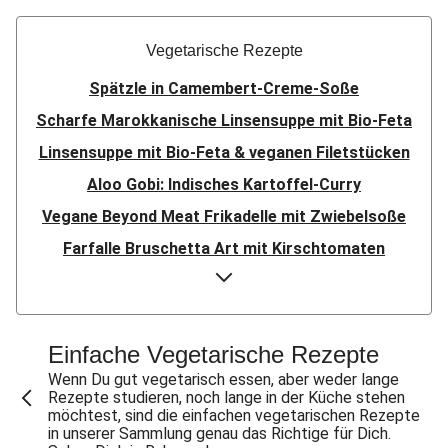
Vegetarische Rezepte
Spätzle in Camembert-Creme-Soße
Scharfe Marokkanische Linsensuppe mit Bio-Feta
Linsensuppe mit Bio-Feta & veganen Filetstücken
Aloo Gobi: Indisches Kartoffel-Curry
Vegane Beyond Meat Frikadelle mit Zwiebelsoße
Farfalle Bruschetta Art mit Kirschtomaten
Flauipauis Zucchini-Puffer mit Hexkräutern
Sauerteig-Pinsa mit Ziegenkäse & Birne
Sauerteig-Pinsa mit Bio-Feta & Birne
Einfache Vegetarische Rezepte
Indisches Streetfood: Mumbai Pav Bhaji
Wenn Du gut vegetarisch essen, aber weder lange
Rezepte studieren, noch lange in der Küche stehen
Aloo Gobi: Indisches Kartoffel-Curry
möchtest, sind die einfachen vegetarischen Rezepte
in unserer Sammlung genau das Richtige für Dich.
Flauipauis Zucchini-Puffer mit Hexkräutern