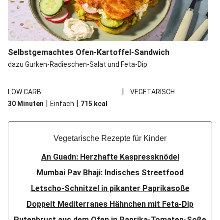
Selbstgemachtes Ofen-Kartoffel-Sandwich
dazu Gurken-Radieschen-Salat und Feta-Dip
|
LOW CARB
VEGETARISCH
|
|
30 Minuten
Einfach
715
kcal
Vegetarische Rezepte für Kinder
An Guadn: Herzhafte Kaspressknödel
Mumbai Pav Bhaji: Indisches Streetfood
Letscho-Schnitzel in pikanter Paprikasoße
Doppelt Mediterranes Hähnchen mit Feta-Dip
Putenbrust aus dem Ofen in Paprika-Tomaten-Soße