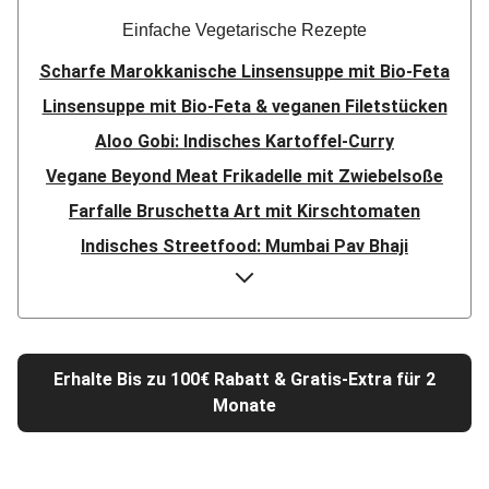
Einfache Vegetarische Rezepte
Scharfe Marokkanische Linsensuppe mit Bio-Feta
Linsensuppe mit Bio-Feta & veganen Filetstücken
Aloo Gobi: Indisches Kartoffel-Curry
Vegane Beyond Meat Frikadelle mit Zwiebelsoße
Farfalle Bruschetta Art mit Kirschtomaten
Indisches Streetfood: Mumbai Pav Bhaji
Aloo Gobi: Indisches Kartoffel-Curry
Nepalesisches Linsen Dal Bhat
Rauchige Süßkartoffel-Blumenkohl-Tajine
Erhalte Bis zu 100€ Rabatt & Gratis-Extra für 2
Nord-Indischer Palak Paneer in spicy Spinatcurry
Monate
Bowl & doppelt veganen Sweet-Chili-Filetstücken
Doppelte vegane Beyond Meat Frikadelle