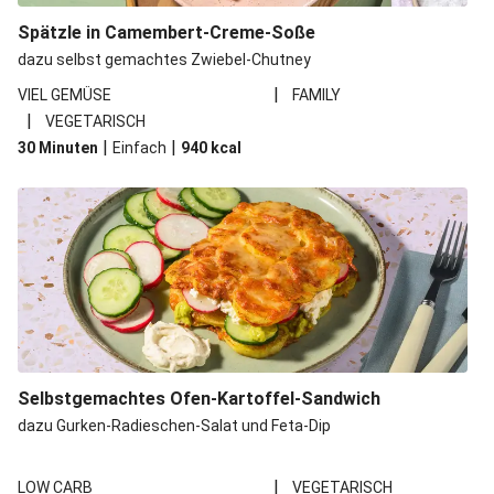
Spätzle in Camembert-Creme-Soße
dazu selbst gemachtes Zwiebel-Chutney
|
VIEL GEMÜSE
FAMILY
|
VEGETARISCH
|
|
30 Minuten
Einfach
940
kcal
Selbstgemachtes Ofen-Kartoffel-Sandwich
dazu Gurken-Radieschen-Salat und Feta-Dip
|
LOW CARB
VEGETARISCH