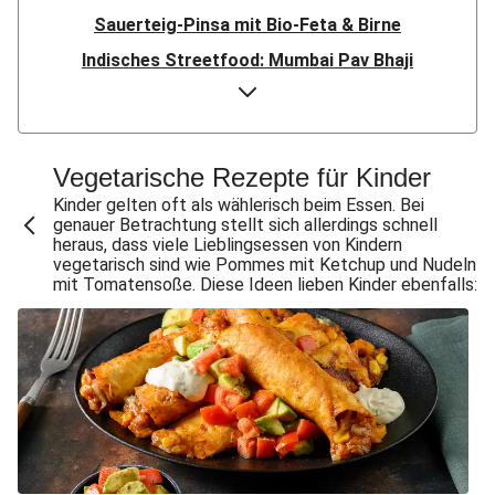
Sauerteig-Pinsa mit Bio-Feta & Birne
Indisches Streetfood: Mumbai Pav Bhaji
Flauipauis Zucchini-Puffer mit Hexkräutern
Nord-Indischer Palak Paneer in spicy Spinatcurry
Bowl & doppelt veganen Sweet-Chili-Filetstücken
Vegetarische Rezepte für Kinder
Doppelte vegane Beyond Meat Frikadelle
Kinder gelten oft als wählerisch beim Essen. Bei
genauer Betrachtung stellt sich allerdings schnell
Buttrige Filetstücke mit Kormapaste
heraus, dass viele Lieblingsessen von Kindern
vegetarisch sind wie Pommes mit Ketchup und Nudeln
Spinat-Brezenknödel mit Rahmschwammerln
mit Tomatensoße. Diese Ideen lieben Kinder ebenfalls:
Perlencouscous-Minestrone mit Kichererbsen
Chana Masala mit Kichererbsen und Babyspinat
Scharfe Linsensuppe mit Bio-Feta und veganen
Filetstücken
Scharfe Marokkanische Linsensuppe mit Bio-Feta
Vegane Beyond Meat Frikadelle mit Zwiebelsoße