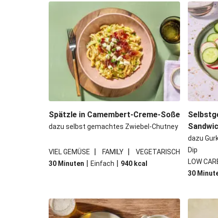
Bowl & doppelt veganen Sweet-Chi
Buttrige Filetstücke mit 
Perlencouscous-Minestrone mit
Japanische Aubergine mit M
Spätzle in Camembert-Creme-Soße
Selbstg
Sandwi
dazu selbst gemachtes Zwiebel-Chutney
dazu Gur
Dip
|
|
VIEL GEMÜSE
FAMILY
VEGETARISCH
LOW CAR
|
|
30 Minuten
Einfach
940
kcal
30 Minut