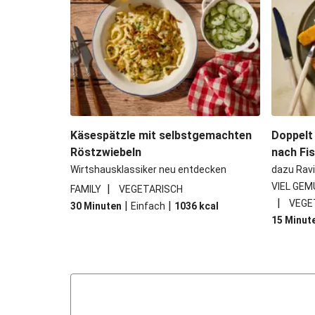
Käsespätzle mit selbstgemachten
Doppelt
Röstzwiebeln
nach Fi
Wirtshausklassiker neu entdecken
dazu Ravi
VIEL GEM
|
FAMILY
VEGETARISCH
|
VEGE
|
|
30 Minuten
Einfach
1036
kcal
15 Minut