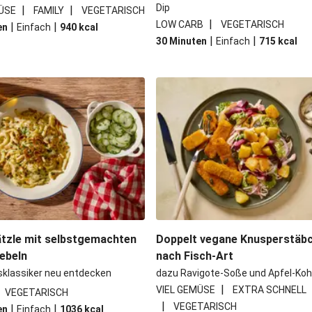
Dip
|
|
ÜSE
FAMILY
VEGETARISCH
|
LOW CARB
VEGETARISCH
|
|
en
Einfach
940
kcal
|
|
30 Minuten
Einfach
715
kcal
tzle mit selbstgemachten
Doppelt vegane Knusperstäb
ebeln
nach Fisch-Art
sklassiker neu entdecken
dazu Ravigote-Soße und Apfel-Koh
|
VIEL GEMÜSE
EXTRA SCHNELL
VEGETARISCH
|
VEGETARISCH
|
|
en
Einfach
1036
kcal