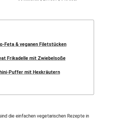
io-Feta & veganen Filetstücken
t Frikadelle mit Zwiebelsoße
hini-Puffer mit Hexkräutern
nsa mit Bio-Feta & Birne
ndisches Kartoffel-Curry
sches Linsen Dal Bhat
sind die einfachen vegetarischen Rezepte in
ak Paneer in spicy Spinatcurry