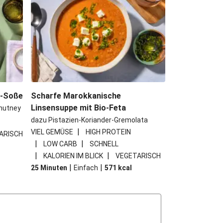
e-Soße
Scharfe Marokkanische
Linsensuppe mit Bio-Feta
hutney
dazu Pistazien-Koriander-Gremolata
|
VIEL GEMÜSE
HIGH PROTEIN
ARISCH
|
|
LOW CARB
SCHNELL
|
|
KALORIEN IM BLICK
VEGETARISCH
|
|
25 Minuten
Einfach
571
kcal