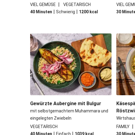
|
VIEL GEMÜSE
VEGETARISCH
VIEL GEM
|
|
40 Minuten
Schwierig
1200
kcal
30 Minut
Gewürzte Aubergine mit Bulgur
Käsespä
Röstzwi
mit selbstgemachtem Muhammara und
eingelegten Zwiebeln
Wirtshau
|
VEGETARISCH
FAMILY
|
|
40 Minuten
Einfach
1039
kcal
30 Minut