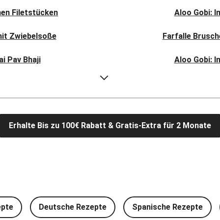
en Filetstücken
Aloo Gobi: I
mit Zwiebelsoße
Farfalle Brusc
i Pav Bhaji
Aloo Gobi: I
l Bhat
Rauchige Süßka
picy Spinatcurry
Bowl & doppelt ve
Erhalte Bis zu 100€ Rabatt & Gratis-Extra für 2 Monate
 Frikadelle
Buttrige Fil
mschwammerln
Perlencouscous-
feln und Salat
Japanische A
und Babyspinat
Scharfe Linsensuppe mit
epte
Deutsche Rezepte
Spanische Rezepte