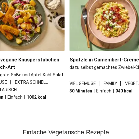
 vegane Knusperstäbchen
Spätzle in Camembert-Crem
sch-Art
dazu selbst gemachtes Zwiebel-C
gote-Soße und Apfel-Kohl-Salat
|
ÜSE
EXTRA SCHNELL
|
|
VIEL GEMÜSE
FAMILY
VEGET
TARISCH
|
|
30 Minuten
Einfach
940
kcal
|
|
en
Einfach
1002
kcal
Einfache Vegetarische Rezepte