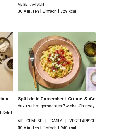
VEGETARISCH
|
|
30 Minuten
Einfach
729
kcal
chen
Spätzle in Camembert-Creme-Soße
dazu selbst gemachtes Zwiebel-Chutney
l-Salat
|
|
VIEL GEMÜSE
FAMILY
VEGETARISCH
|
|
30 Minuten
Einfach
940
kcal