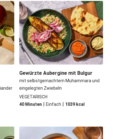
ne Beyond Meat Frikadelle
nödel mit Rahmschwammerln
ûte mit Kartoffeln und Salat
 Kichererbsen und Babyspinat
Gewürzte Aubergine mit Bulgur
mit selbstgemachtem Muhammara und
riander
eingelegten Zwiebeln
VEGETARISCH
|
|
40 Minuten
Einfach
1039
kcal