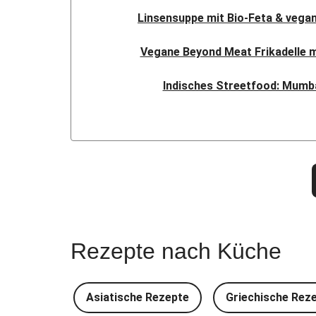
Linsensuppe mit Bio-Feta & vegan
Vegane Beyond Meat Frikadelle 
Indisches Streetfood: Mumba
Nepalesisches Linsen Da
Nord-Indischer Palak Paneer in s
Doppelte vegane Beyond Meat
Spinat-Brezenknödel mit Rah
Rezepte nach Küche
Camembert En Croûte mit Kartof
Chana Masala mit Kichererbsen 
Asiatische Rezepte
Griechische Rez