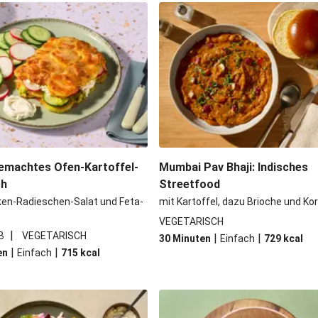
li-Filetstücken
Doppelte vega
Kormapaste
Spinat-Brezenk
 Kichererbsen
Camembert En Cro
iso-Glasur
Chana Masala mit
emachtes Ofen-Kartoffel-
Mumbai Pav Bhaji: Indisches
ch
Streetfood
ken-Radieschen-Salat und Feta-
mit Kartoffel, dazu Brioche und Ko
VEGETARISCH
|
B
VEGETARISCH
|
|
30 Minuten
Einfach
729
kcal
|
|
en
Einfach
715
kcal