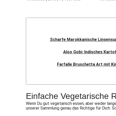
Scharfe Marokkanische Linsensup
Aloo Gobi: Indisches Karto
Farfalle Bruschetta Art mit K
Sauerteig-Pinsa mit Ziegenk
Indisches Streetfood: Mumba
Einfache Vegetarische 
Flauipauis Zucchini-Puffer mi
Wenn Du gut vegetarisch essen, aber weder lange
unserer Sammlung genau das Richtige für Dich. S
Rauchige Süßkartoffel-Blume