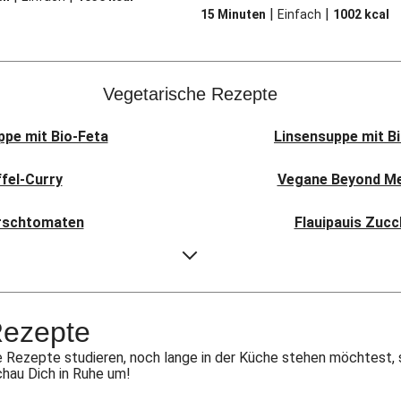
|
|
15 Minuten
Einfach
1002
kcal
Vegetarische Rezepte
pe mit Bio-Feta
Linsensuppe mit B
ffel-Curry
Vegane Beyond Mea
irschtomaten
Flauipauis Zucc
äse & Birne
Sauerteig-Pi
i Pav Bhaji
Aloo Gobi: I
Rezepte
t Hexkräutern
Nepalesi
 Rezepte studieren, noch lange in der Küche stehen möchtest, 
chau Dich in Ruhe um!
nkohl-Tajine
Nord-Indischer Pal