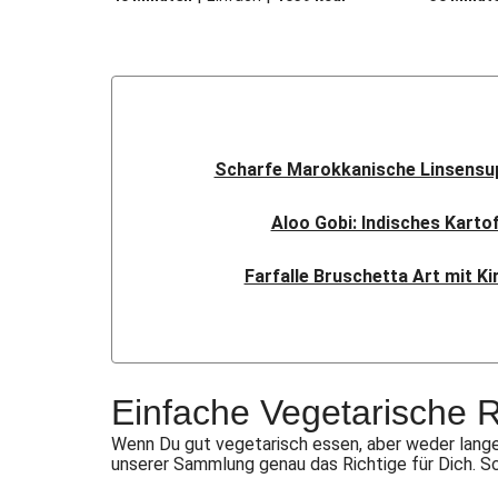
Scharfe Marokkanische Linsensup
Aloo Gobi: Indisches Karto
Farfalle Bruschetta Art mit K
Sauerteig-Pinsa mit Ziegenk
Indisches Streetfood: Mumba
Einfache Vegetarische 
Flauipauis Zucchini-Puffer mi
Wenn Du gut vegetarisch essen, aber weder lange
unserer Sammlung genau das Richtige für Dich. S
Rauchige Süßkartoffel-Blume