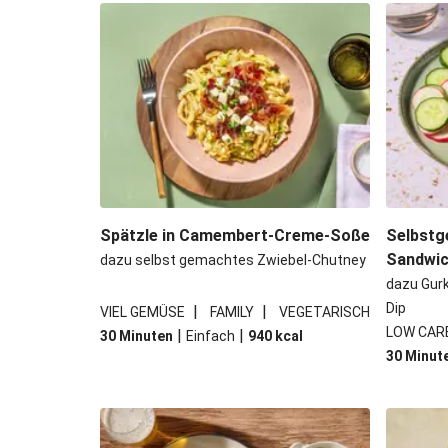
Bowl & doppelt veganen Sweet-Chi
Buttrige Filetstücke mit 
Perlencouscous-Minestrone mit
Japanische Aubergine mit M
Spätzle in Camembert-Creme-Soße
Selbstg
Sandwi
dazu selbst gemachtes Zwiebel-Chutney
dazu Gur
Dip
|
|
VIEL GEMÜSE
FAMILY
VEGETARISCH
LOW CAR
|
|
30 Minuten
Einfach
940
kcal
30 Minut