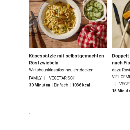
Käsespätzle mit selbstgemachten
Doppelt
Röstzwiebeln
nach Fi
Wirtshausklassiker neu entdecken
dazu Ravi
VIEL GEM
|
FAMILY
VEGETARISCH
|
VEGE
|
|
30 Minuten
Einfach
1036
kcal
15 Minut