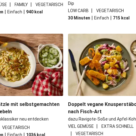
Dip
|
|
ÜSE
FAMILY
VEGETARISCH
|
LOW CARB
VEGETARISCH
|
|
en
Einfach
940
kcal
|
|
30 Minuten
Einfach
715
kcal
tzle mit selbstgemachten
Doppelt vegane Knusperstäb
ebeln
nach Fisch-Art
sklassiker neu entdecken
dazu Ravigote-Soße und Apfel-Koh
|
VIEL GEMÜSE
EXTRA SCHNELL
VEGETARISCH
|
VEGETARISCH
|
|
en
Einfach
1036
kcal