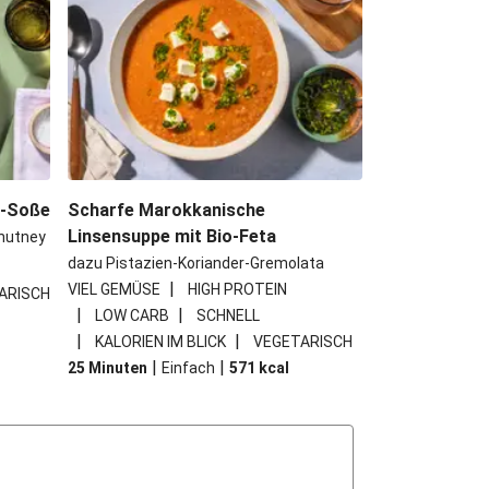
e-Soße
Scharfe Marokkanische
Linsensuppe mit Bio-Feta
hutney
dazu Pistazien-Koriander-Gremolata
|
VIEL GEMÜSE
HIGH PROTEIN
ARISCH
|
|
LOW CARB
SCHNELL
|
|
KALORIEN IM BLICK
VEGETARISCH
|
|
25 Minuten
Einfach
571
kcal