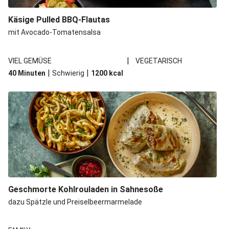
Spätzle in Camembert-Creme-Soße
Käsige Pulled BBQ-Flautas
Bio-Halloumi auf Bohnenstampf
mit Avocado-Tomatensalsa
One Pan: Pikante Reispfanne nach Jambalaya-Art
|
VIEL GEMÜSE
VEGETARISCH
Marokkanischer Kichererbsen-Eintopf mit extra Bio-
|
|
40 Minuten
Schwierig
1200
kcal
Feta
Marokkanischer Kichererbsen-Gemüseeintopf
Geschmorte Kohlrouladen in Sahnesoße
dazu Spätzle und Preiselbeermarmelade