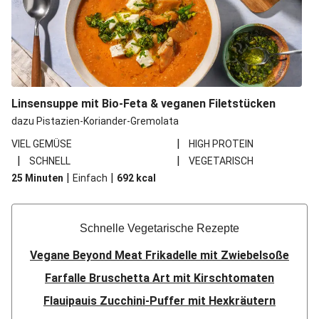
Linsensuppe mit Bio-Feta & veganen Filetstücken
dazu Pistazien-Koriander-Gremolata
|
VIEL GEMÜSE
HIGH PROTEIN
|
|
SCHNELL
VEGETARISCH
|
|
25 Minuten
Einfach
692
kcal
Schnelle Vegetarische Rezepte
Vegane Beyond Meat Frikadelle mit Zwiebelsoße
Farfalle Bruschetta Art mit Kirschtomaten
Flauipauis Zucchini-Puffer mit Hexkräutern