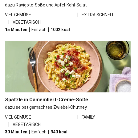
dazu Ravigote-Soße und Apfel-Kohl-Salat
|
VIEL GEMÜSE
EXTRA SCHNELL
|
VEGETARISCH
|
|
15 Minuten
Einfach
1002
kcal
Spätzle in Camembert-Creme-Soße
dazu selbst gemachtes Zwiebel-Chutney
|
VIEL GEMÜSE
FAMILY
|
VEGETARISCH
|
|
30 Minuten
Einfach
940
kcal