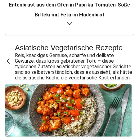
Entenbrust aus dem Ofen in Paprika-Tomaten-Soße
Bifteki mit Feta im Fladenbrot
Doppelt Putenbrust aus dem Ofen
Bio-Hähnchen in Paprika-Tomaten-Soße
Speckknödel auf warmem Krautsalat
Asiatische Vegetarische Rezepte
Crispy Chicken & Pommes aus dem Air-Fryer
Reis, knackiges Gemüse, scharfe und delikate
Gewürze, dazu kross gebratener Tofu – diese
Doppelt Chicken & Pommes aus dem Air-Fryer
typischen Zutaten asiatischer vegetarischer Gerichte
sind so selbstverständlich, dass es aussieht, als hätte
Bio-Rindersteak in dunkler Zwiebelsoße
die asiatische Küche die vegetarische Kost erfunden.
Knödel mit doppelt Bacon auf warmem Krautsalat
Gewürzte Aubergine mit Bulgur
Doppelt Lammhack-Köfte mit Dilldip
Bio-Schweinemedaillons in dunkler Zwiebelsoße
Crispy Schweinesteak & Pommes aus dem Air-Fryer
Klassisches Gulasch mit doppelt Schweinefilet