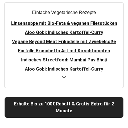
Einfache Vegetarische Rezepte
Linsensuppe mit Bio-Feta & veganen Filetstücken
Aloo Gobi: Indisches Kartoffel-Curry
Vegane Beyond Meat Frikadelle mit Zwiebelsoße
Farfalle Bruschetta Art mit Kirschtomaten
Indisches Streetfood: Mumbai Pav Bhaji
Aloo Gobi: Indisches Kartoffel-Curry
Nepalesisches Linsen Dal Bhat
Rauchige Süßkartoffel-Blumenkohl-Tajine
Nord-Indischer Palak Paneer in spicy Spinatcurry
Erhalte Bis zu 100€ Rabatt & Gratis-Extra für 2
Bowl & doppelt veganen Sweet-Chili-Filetstücken
Monate
Doppelte vegane Beyond Meat Frikadelle
Buttrige Filetstücke mit Kormapaste