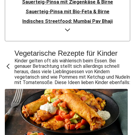
Sauerteig-Pinsa mit Ziegenkäse & Birne
Sauerteig-Pinsa mit Bio-Feta & Birne
Indisches Streetfood: Mumbai Pav Bhaji
Flauipauis Zucchini-Puffer mit Hexkräutern
Nord-Indischer Palak Paneer in spicy Spinatcurry
Bowl & doppelt veganen Sweet-Chili-Filetstücken
Vegetarische Rezepte für Kinder
Doppelte vegane Beyond Meat Frikadelle
Kinder gelten oft als wählerisch beim Essen. Bei
genauer Betrachtung stellt sich allerdings schnell
Buttrige Filetstücke mit Kormapaste
heraus, dass viele Lieblingsessen von Kindern
vegetarisch sind wie Pommes mit Ketchup und Nudeln
Spinat-Brezenknödel mit Rahmschwammerln
mit Tomatensoße. Diese Ideen lieben Kinder ebenfalls:
Perlencouscous-Minestrone mit Kichererbsen
Chana Masala mit Kichererbsen und Babyspinat
Scharfe Linsensuppe mit Bio-Feta und veganen
Filetstücken
Scharfe Marokkanische Linsensuppe mit Bio-Feta
Vegane Beyond Meat Frikadelle mit Zwiebelsoße