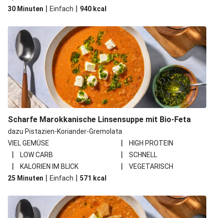
|
|
30 Minuten
Einfach
940
kcal
Scharfe Marokkanische Linsensuppe mit Bio-Feta
dazu Pistazien-Koriander-Gremolata
|
VIEL GEMÜSE
HIGH PROTEIN
|
|
LOW CARB
SCHNELL
|
|
KALORIEN IM BLICK
VEGETARISCH
|
|
25 Minuten
Einfach
571
kcal