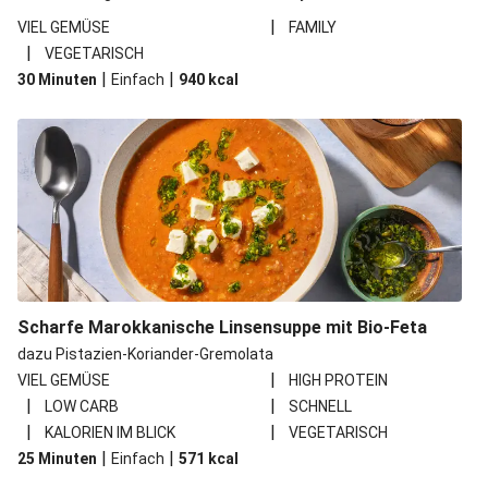
|
VIEL GEMÜSE
FAMILY
|
VEGETARISCH
|
|
30 Minuten
Einfach
940
kcal
Scharfe Marokkanische Linsensuppe mit Bio-Feta
dazu Pistazien-Koriander-Gremolata
|
VIEL GEMÜSE
HIGH PROTEIN
|
|
LOW CARB
SCHNELL
|
|
KALORIEN IM BLICK
VEGETARISCH
|
|
25 Minuten
Einfach
571
kcal