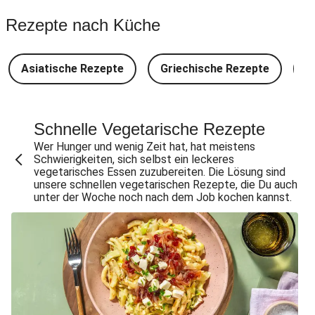
Spinat-Brezenknödel mit Rahmschwammerln
Rezepte nach Küche
Perlencouscous-Minestrone mit Kichererbsen
Camembert En Croûte mit Kartoffeln und Salat
Asiatische Rezepte
Griechische Rezepte
D
Japanische Aubergine mit Miso-Glasur
Chana Masala mit Kichererbsen und Babyspinat
Scharfe Linsensuppe mit Bio-Feta und veganen
Schnelle Vegetarische Rezepte
Filetstücken
Wer Hunger und wenig Zeit hat, hat meistens
Schwierigkeiten, sich selbst ein leckeres
Scharfe Marokkanische Linsensuppe mit Bio-Feta
vegetarisches Essen zuzubereiten. Die Lösung sind
unsere schnellen vegetarischen Rezepte, die Du auch
Vegane Beyond Meat Frikadelle mit Zwiebelsoße
unter der Woche noch nach dem Job kochen kannst.
Spätzle in Camembert-Creme-Soße
One Pan: Pikante Reispfanne nach Jambalaya-Art