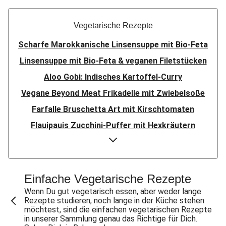
Vegetarische Rezepte
Scharfe Marokkanische Linsensuppe mit Bio-Feta
Linsensuppe mit Bio-Feta & veganen Filetstücken
Aloo Gobi: Indisches Kartoffel-Curry
Vegane Beyond Meat Frikadelle mit Zwiebelsoße
Farfalle Bruschetta Art mit Kirschtomaten
Flauipauis Zucchini-Puffer mit Hexkräutern
Sauerteig-Pinsa mit Ziegenkäse & Birne
Sauerteig-Pinsa mit Bio-Feta & Birne
Indisches Streetfood: Mumbai Pav Bhaji
Einfache Vegetarische Rezepte
Aloo Gobi: Indisches Kartoffel-Curry
Wenn Du gut vegetarisch essen, aber weder lange
Rezepte studieren, noch lange in der Küche stehen
Flauipauis Zucchini-Puffer mit Hexkräutern
möchtest, sind die einfachen vegetarischen Rezepte
in unserer Sammlung genau das Richtige für Dich.
Nepalesisches Linsen Dal Bhat