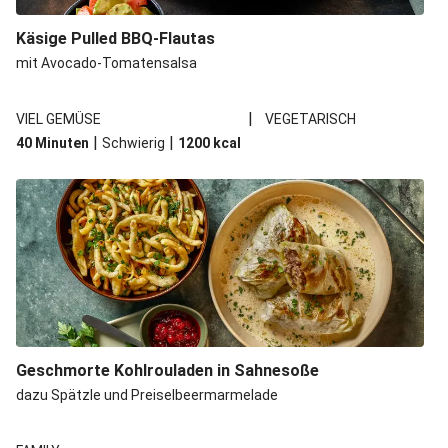
Spätzle in Camembert-Creme-Soße
Käsige Pulled BBQ-Flautas
Bio-Halloumi auf Bohnenstampf
mit Avocado-Tomatensalsa
One Pan: Pikante Reispfanne nach Jambalaya-Art
|
VIEL GEMÜSE
VEGETARISCH
Marokkanischer Kichererbsen-Eintopf mit extra Bio-
|
|
40 Minuten
Schwierig
1200
kcal
Feta
Marokkanischer Kichererbsen-Gemüseeintopf
Geschmorte Kohlrouladen in Sahnesoße
dazu Spätzle und Preiselbeermarmelade