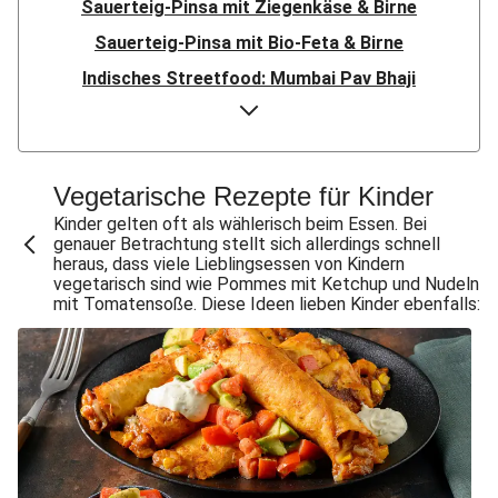
Sauerteig-Pinsa mit Ziegenkäse & Birne
Sauerteig-Pinsa mit Bio-Feta & Birne
Indisches Streetfood: Mumbai Pav Bhaji
Flauipauis Zucchini-Puffer mit Hexkräutern
Nord-Indischer Palak Paneer in spicy Spinatcurry
Bowl & doppelt veganen Sweet-Chili-Filetstücken
Vegetarische Rezepte für Kinder
Doppelte vegane Beyond Meat Frikadelle
Kinder gelten oft als wählerisch beim Essen. Bei
genauer Betrachtung stellt sich allerdings schnell
Buttrige Filetstücke mit Kormapaste
heraus, dass viele Lieblingsessen von Kindern
vegetarisch sind wie Pommes mit Ketchup und Nudeln
Spinat-Brezenknödel mit Rahmschwammerln
mit Tomatensoße. Diese Ideen lieben Kinder ebenfalls:
Perlencouscous-Minestrone mit Kichererbsen
Chana Masala mit Kichererbsen und Babyspinat
Scharfe Linsensuppe mit Bio-Feta und veganen
Filetstücken
Scharfe Marokkanische Linsensuppe mit Bio-Feta
Vegane Beyond Meat Frikadelle mit Zwiebelsoße