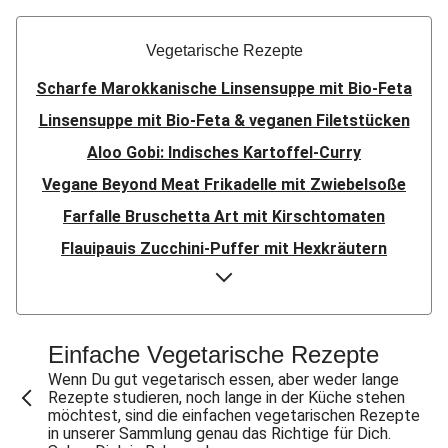
Vegetarische Rezepte
Scharfe Marokkanische Linsensuppe mit Bio-Feta
Linsensuppe mit Bio-Feta & veganen Filetstücken
Aloo Gobi: Indisches Kartoffel-Curry
Vegane Beyond Meat Frikadelle mit Zwiebelsoße
Farfalle Bruschetta Art mit Kirschtomaten
Flauipauis Zucchini-Puffer mit Hexkräutern
Sauerteig-Pinsa mit Ziegenkäse & Birne
Sauerteig-Pinsa mit Bio-Feta & Birne
Indisches Streetfood: Mumbai Pav Bhaji
Einfache Vegetarische Rezepte
Aloo Gobi: Indisches Kartoffel-Curry
Wenn Du gut vegetarisch essen, aber weder lange
Rezepte studieren, noch lange in der Küche stehen
Flauipauis Zucchini-Puffer mit Hexkräutern
möchtest, sind die einfachen vegetarischen Rezepte
in unserer Sammlung genau das Richtige für Dich.
Nepalesisches Linsen Dal Bhat