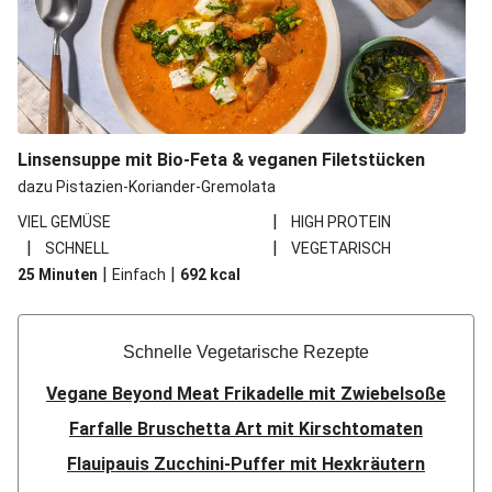
Linsensuppe mit Bio-Feta & veganen Filetstücken
dazu Pistazien-Koriander-Gremolata
|
VIEL GEMÜSE
HIGH PROTEIN
|
|
SCHNELL
VEGETARISCH
|
|
25 Minuten
Einfach
692
kcal
Schnelle Vegetarische Rezepte
Vegane Beyond Meat Frikadelle mit Zwiebelsoße
Farfalle Bruschetta Art mit Kirschtomaten
Flauipauis Zucchini-Puffer mit Hexkräutern