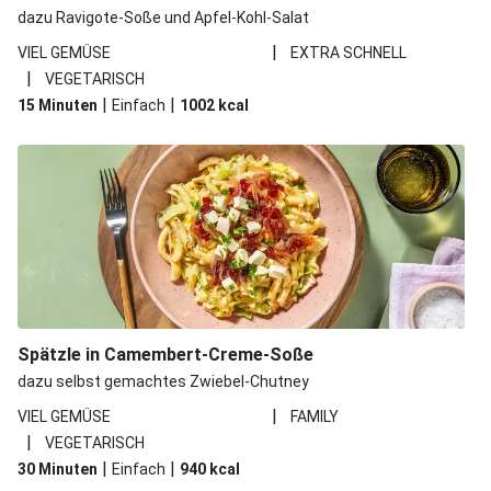
dazu Ravigote-Soße und Apfel-Kohl-Salat
|
VIEL GEMÜSE
EXTRA SCHNELL
|
VEGETARISCH
|
|
15 Minuten
Einfach
1002
kcal
Spätzle in Camembert-Creme-Soße
dazu selbst gemachtes Zwiebel-Chutney
|
VIEL GEMÜSE
FAMILY
|
VEGETARISCH
|
|
30 Minuten
Einfach
940
kcal