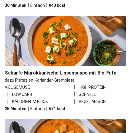
|
|
30 Minuten
Einfach
940
kcal
Scharfe Marokkanische Linsensuppe mit Bio-Feta
dazu Pistazien-Koriander-Gremolata
|
VIEL GEMÜSE
HIGH PROTEIN
|
|
LOW CARB
SCHNELL
|
|
KALORIEN IM BLICK
VEGETARISCH
|
|
25 Minuten
Einfach
571
kcal