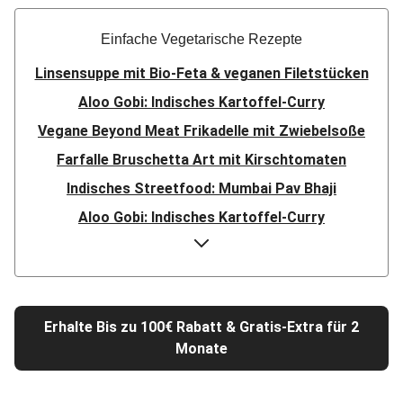
Einfache Vegetarische Rezepte
Linsensuppe mit Bio-Feta & veganen Filetstücken
Aloo Gobi: Indisches Kartoffel-Curry
Vegane Beyond Meat Frikadelle mit Zwiebelsoße
Farfalle Bruschetta Art mit Kirschtomaten
Indisches Streetfood: Mumbai Pav Bhaji
Aloo Gobi: Indisches Kartoffel-Curry
Nepalesisches Linsen Dal Bhat
Rauchige Süßkartoffel-Blumenkohl-Tajine
Nord-Indischer Palak Paneer in spicy Spinatcurry
Erhalte Bis zu 100€ Rabatt & Gratis-Extra für 2
Bowl & doppelt veganen Sweet-Chili-Filetstücken
Monate
Doppelte vegane Beyond Meat Frikadelle
Buttrige Filetstücke mit Kormapaste