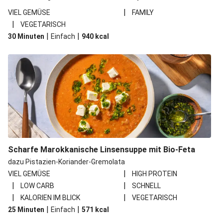
|
VIEL GEMÜSE
FAMILY
|
VEGETARISCH
|
|
30 Minuten
Einfach
940
kcal
Scharfe Marokkanische Linsensuppe mit Bio-Feta
dazu Pistazien-Koriander-Gremolata
|
VIEL GEMÜSE
HIGH PROTEIN
|
|
LOW CARB
SCHNELL
|
|
KALORIEN IM BLICK
VEGETARISCH
|
|
25 Minuten
Einfach
571
kcal