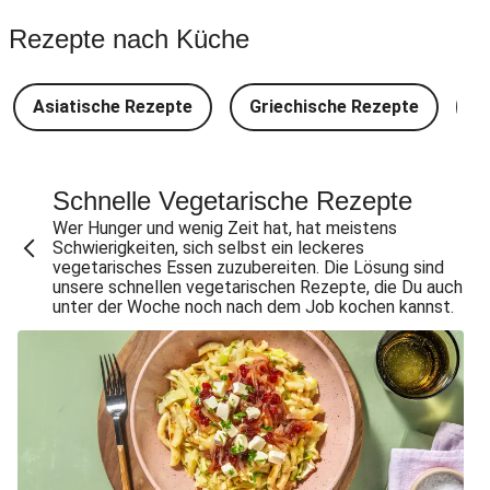
Spinat-Brezenknödel mit Rahmschwammerln
Rezepte nach Küche
Perlencouscous-Minestrone mit Kichererbsen
Camembert En Croûte mit Kartoffeln und Salat
Asiatische Rezepte
Griechische Rezepte
D
Japanische Aubergine mit Miso-Glasur
Chana Masala mit Kichererbsen und Babyspinat
Scharfe Linsensuppe mit Bio-Feta und veganen
Schnelle Vegetarische Rezepte
Filetstücken
Wer Hunger und wenig Zeit hat, hat meistens
Schwierigkeiten, sich selbst ein leckeres
Scharfe Marokkanische Linsensuppe mit Bio-Feta
vegetarisches Essen zuzubereiten. Die Lösung sind
unsere schnellen vegetarischen Rezepte, die Du auch
Vegane Beyond Meat Frikadelle mit Zwiebelsoße
unter der Woche noch nach dem Job kochen kannst.
Spätzle in Camembert-Creme-Soße
One Pan: Pikante Reispfanne nach Jambalaya-Art