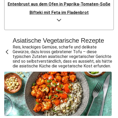
Entenbrust aus dem Ofen in Paprika-Tomaten-Soße
Bifteki mit Feta im Fladenbrot
Doppelt Putenbrust aus dem Ofen
Bio-Hähnchen in Paprika-Tomaten-Soße
Speckknödel auf warmem Krautsalat
Asiatische Vegetarische Rezepte
Crispy Chicken & Pommes aus dem Air-Fryer
Reis, knackiges Gemüse, scharfe und delikate
Gewürze, dazu kross gebratener Tofu – diese
Doppelt Chicken & Pommes aus dem Air-Fryer
typischen Zutaten asiatischer vegetarischer Gerichte
sind so selbstverständlich, dass es aussieht, als hätte
Bio-Rindersteak in dunkler Zwiebelsoße
die asiatische Küche die vegetarische Kost erfunden.
Knödel mit doppelt Bacon auf warmem Krautsalat
Gewürzte Aubergine mit Bulgur
Doppelt Lammhack-Köfte mit Dilldip
Crispy Schweinesteak & Pommes aus dem Air-Fryer
Bio-Schweinemedaillons in dunkler Zwiebelsoße
Klassisches Gulasch mit doppelt Schweinefilet