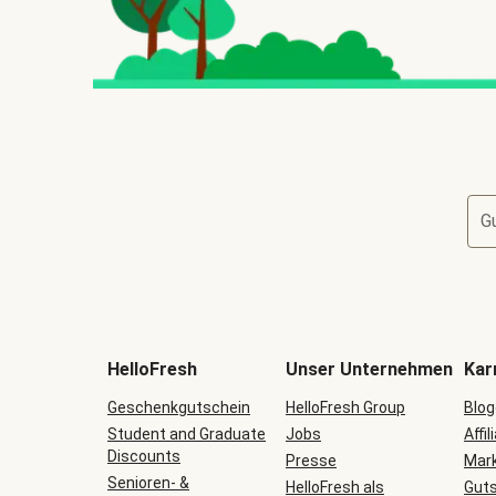
G
HelloFresh
Unser Unternehmen
Kar
Geschenkgutschein
HelloFresh Group
Blog
Student and Graduate
Jobs
Affil
Discounts
Presse
Mark
Senioren- &
HelloFresh als
Guts