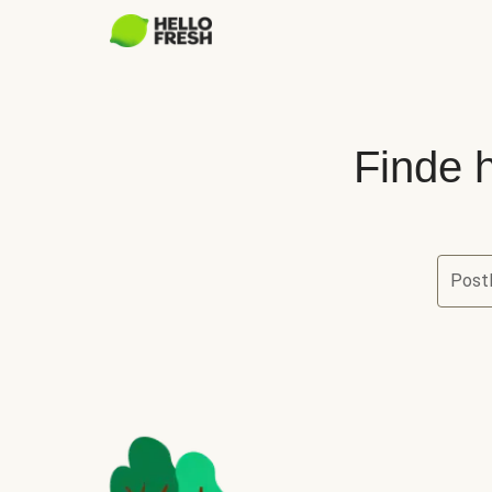
Finde h
Postl
Finde he