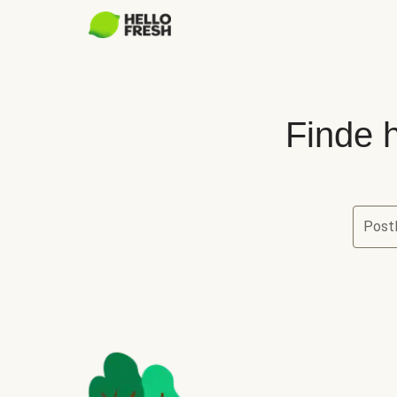
Finde h
Postl
Finde he