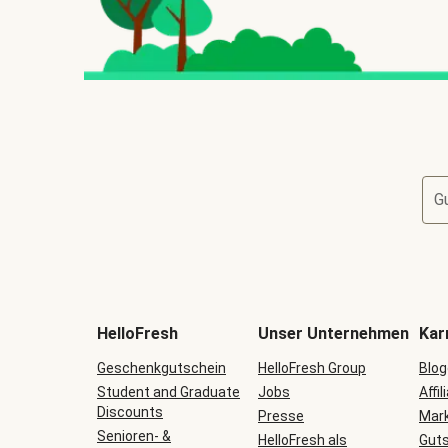
G
HelloFresh
Unser Unternehmen
Kar
Geschenkgutschein
HelloFresh Group
Blog
Student and Graduate
Jobs
Affil
Discounts
Presse
Mark
Senioren- &
HelloFresh als
Guts