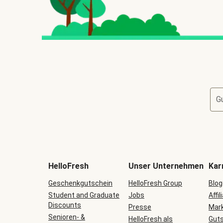
G
HelloFresh
Unser Unternehmen
Kar
Geschenkgutschein
HelloFresh Group
Blog
Student and Graduate
Jobs
Affil
Discounts
Presse
Mark
Senioren- &
HelloFresh als
Guts