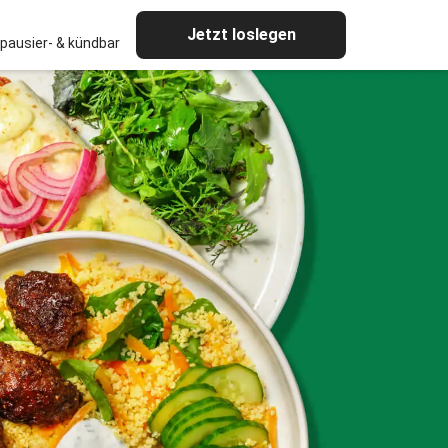
Jetzt loslegen
pausier- & kündbar