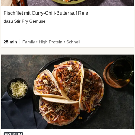
Fischfilet mit Curry-Chili-Butter auf Reis
dazu Stir Fry Gemüse
25 min
Family • High Protein • Schnell
PREMIUM