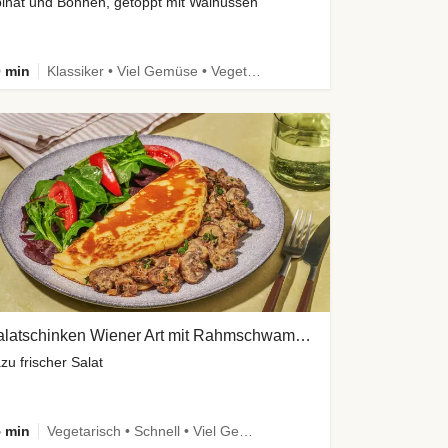
inat und Bohnen, getoppt mit Walnüssen
 min
Klassiker • Viel Gemüse • Vegetarisch
Palatschinken Wiener Art mit Rahmschwammerln
zu frischer Salat
 min
Vegetarisch • Schnell • Viel Gemüse