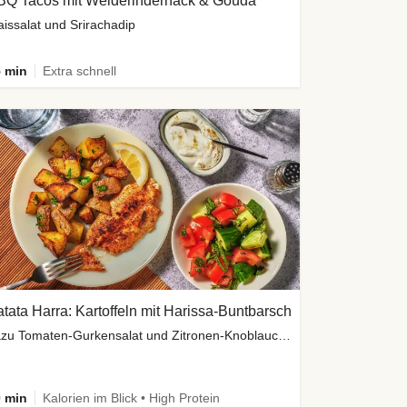
BQ Tacos mit Weiderinderhack & Gouda
issalat und Srirachadip
 min
Extra schnell
tata Harra: Kartoffeln mit Harissa-Buntbarsch
dazu Tomaten-Gurkensalat und Zitronen-Knoblauch Dip
 min
Kalorien im Blick • High Protein