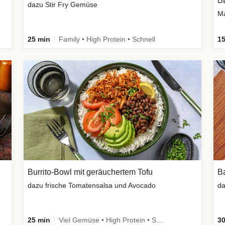
B
dazu Stir Fry Gemüse
Ma
25 min
Family • High Protein • Schnell
15
Burrito-Bowl mit geräuchertem Tofu
Ba
dazu frische Tomatensalsa und Avocado
25 min
Viel Gemüse • High Protein • Schnell • Vegan
30