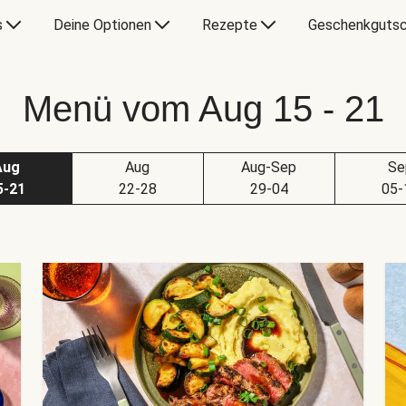
s
Deine Optionen
Rezepte
Geschenkgutsc
Menü vom Aug 15 - 21
Aug
Aug
Aug-Sep
Se
5-21
22-28
29-04
05-