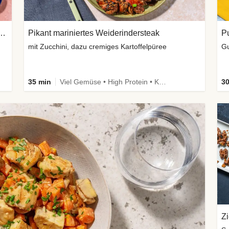
 Weiderinderhack & Kidneybohnen
Pikant mariniertes Weiderindersteak
Pu
mit Zucchini, dazu cremiges Kartoffelpüree
Gu
35 min
Viel Gemüse • High Protein • Kalorien im Blick
30