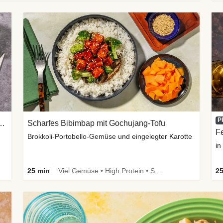
P
anen Sweet-Chili-Filetstücken
Scharfes Bibimbap mit Gochujang-Tofu
Fe
Brokkoli-Portobello-Gemüse und eingelegter Karotte
in
25 min
Viel Gemüse • High Protein • Schnell • Kalorien im Blick • Vegan
25