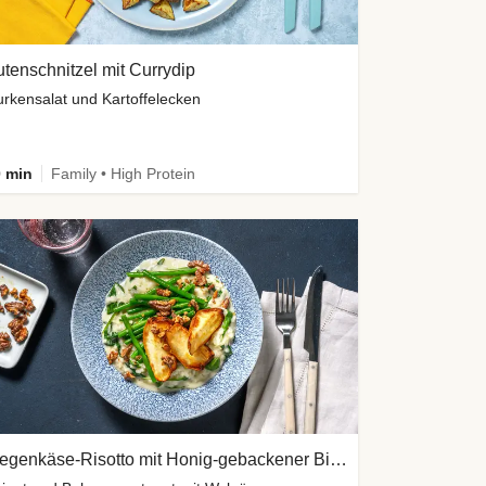
tenschnitzel mit Currydip
rkensalat und Kartoffelecken
 min
Family • High Protein
Ziegenkäse-Risotto mit Honig-gebackener Birne