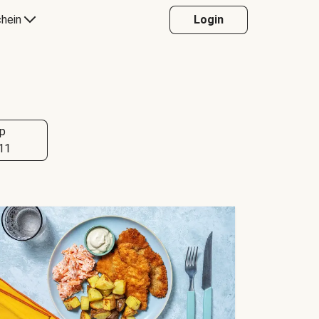
hein
Login
p
11