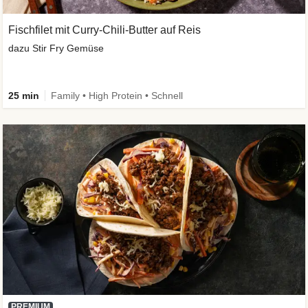
Fischfilet mit Curry-Chili-Butter auf Reis
dazu Stir Fry Gemüse
25 min
Family • High Protein • Schnell
PREMIUM