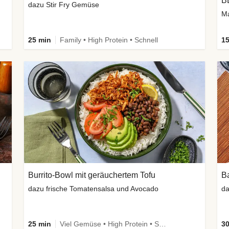
B
dazu Stir Fry Gemüse
Ma
25 min
Family • High Protein • Schnell
15
Burrito-Bowl mit geräuchertem Tofu
Ba
dazu frische Tomatensalsa und Avocado
25 min
Viel Gemüse • High Protein • Schnell • Vegan
30