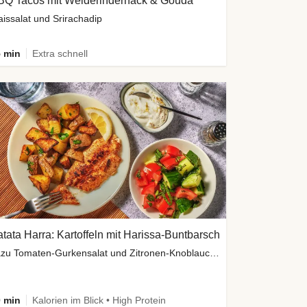
BQ Tacos mit Weiderinderhack & Gouda
issalat und Srirachadip
 min
Extra schnell
tata Harra: Kartoffeln mit Harissa-Buntbarsch
dazu Tomaten-Gurkensalat und Zitronen-Knoblauch Dip
 min
Kalorien im Blick • High Protein