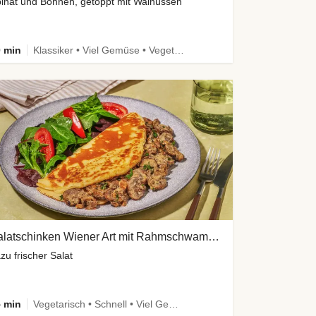
inat und Bohnen, getoppt mit Walnüssen
 min
Klassiker • Viel Gemüse • Vegetarisch
Palatschinken Wiener Art mit Rahmschwammerln
zu frischer Salat
 min
Vegetarisch • Schnell • Viel Gemüse