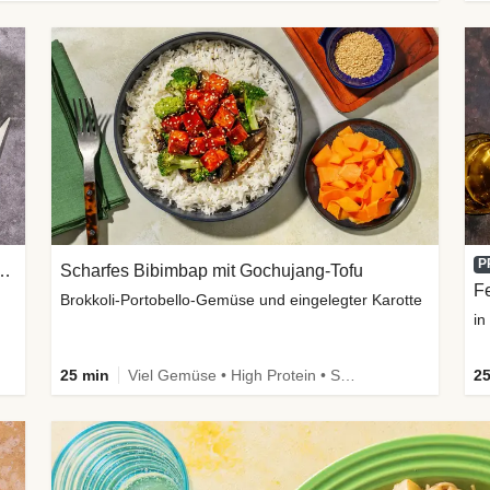
P
anen Sweet-Chili-Filetstücken
Scharfes Bibimbap mit Gochujang-Tofu
Fe
Brokkoli-Portobello-Gemüse und eingelegter Karotte
in
25 min
Viel Gemüse • High Protein • Schnell • Kalorien im Blick • Vegan
25