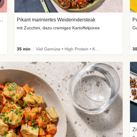
 Weiderinderhack & Kidneybohnen
Pikant mariniertes Weiderindersteak
Pu
mit Zucchini, dazu cremiges Kartoffelpüree
Gu
35 min
Viel Gemüse • High Protein • Kalorien im Blick
30