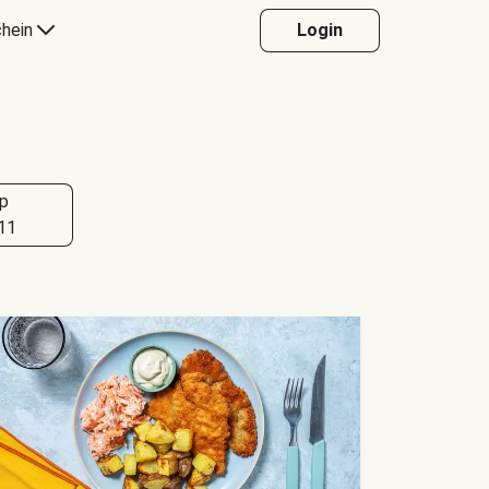
hein
Login
p
11