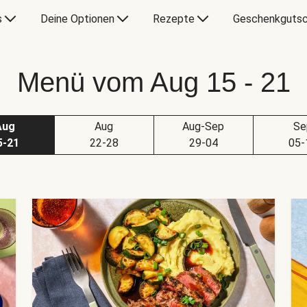
s
Deine Optionen
Rezepte
Geschenkgutsc
Menü vom Aug 15 - 21
Aug
Aug
Aug-Sep
Se
5-21
22-28
29-04
05-