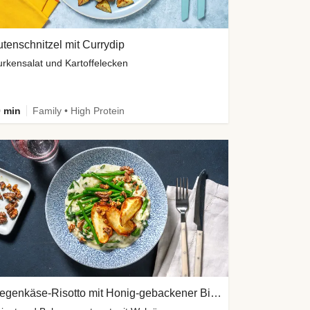
tenschnitzel mit Currydip
rkensalat und Kartoffelecken
 min
Family • High Protein
Ziegenkäse-Risotto mit Honig-gebackener Birne