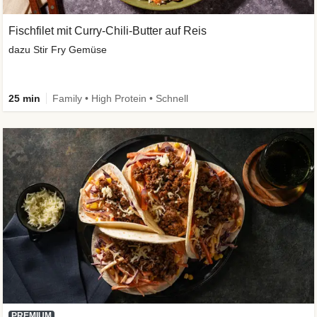
Fischfilet mit Curry-Chili-Butter auf Reis
dazu Stir Fry Gemüse
25 min
Family • High Protein • Schnell
PREMIUM