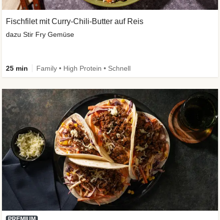
Fischfilet mit Curry-Chili-Butter auf Reis
dazu Stir Fry Gemüse
25 min
Family • High Protein • Schnell
PREMIUM