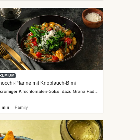
REMIUM
nocchi-Pfanne mit Knoblauch-Bimi
in cremiger Kirschtomaten-Soße, dazu Grana Padano-Topping
 min
Family