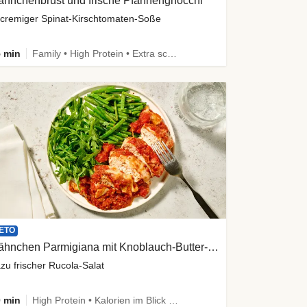
ähnchenbrust und frische Pfannengnocchi
 cremiger Spinat-Kirschtomaten-Soße
 min
Family • High Protein • Extra schnell
ETO
Hähnchen Parmigiana mit Knoblauch-Butter-Bohnen
zu frischer Rucola-Salat
 min
High Protein • Kalorien im Blick • Viel Gemüse