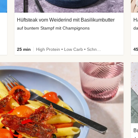
Hüftsteak vom Weiderind mit Basilikumbutter
H
auf buntem Stampf mit Champignons
da
25 min
High Protein • Low Carb • Schnell • Kalorien im Blick
45