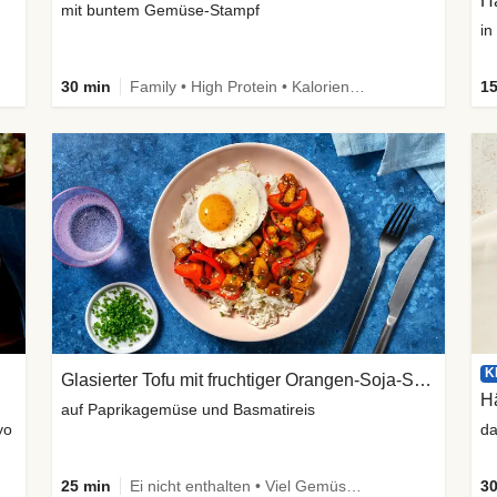
H
mit buntem Gemüse-Stampf
in
30 min
Family • High Protein • Kalorien im Blick
15
K
Glasierter Tofu mit fruchtiger Orangen-Soja-Soße
auf Paprikagemüse und Basmatireis
yo
da
25 min
Ei nicht enthalten • Viel Gemüse • High Protein • Low Carb • Vegetarisch • Schnell
30