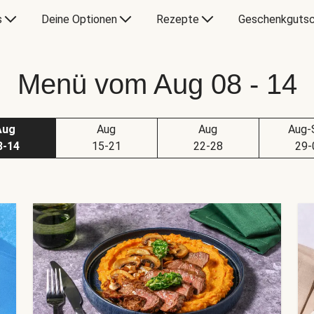
s
Deine Optionen
Rezepte
Geschenkgutsc
Menü vom Aug 08 - 14
Aug
Aug
Aug
Aug-
8-14
15-21
22-28
29-