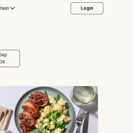
hein
Login
Sep
04