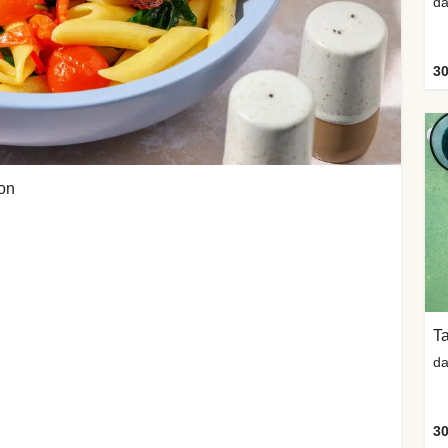
da
30
con
Ta
da
30