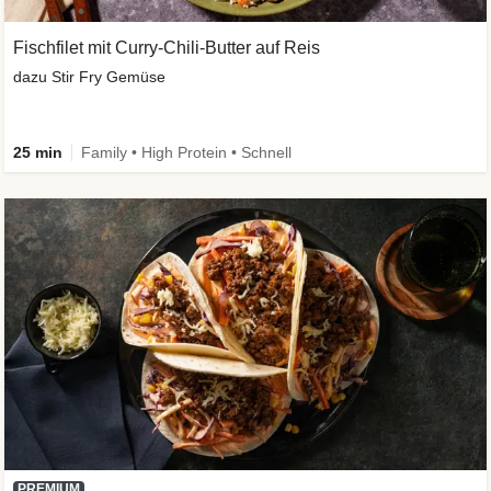
Fischfilet mit Curry-Chili-Butter auf Reis
dazu Stir Fry Gemüse
25 min
Family • High Protein • Schnell
PREMIUM