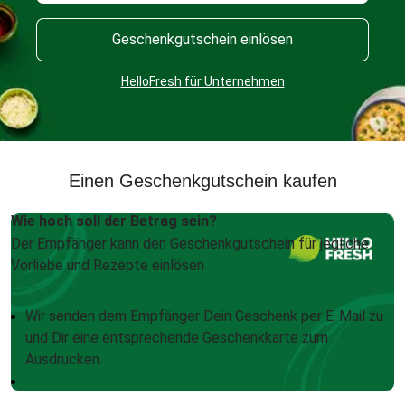
Geschenkgutschein einlösen
HelloFresh für Unternehmen
Einen Geschenkgutschein kaufen
Wie hoch soll der Betrag sein?
Der Empfänger kann den Geschenkgutschein für jegliche
Vorliebe und Rezepte einlösen
Wir senden dem Empfänger Dein Geschenk per E-Mail zu
und Dir eine entsprechende Geschenkkarte zum
Ausdrucken.