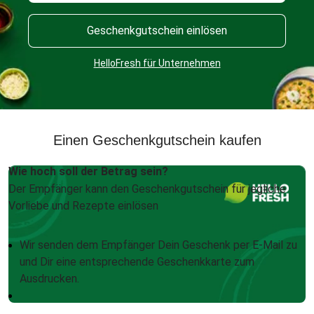
Geschenkgutschein einlösen
HelloFresh für Unternehmen
Einen Geschenkgutschein kaufen
Wie hoch soll der Betrag sein?
Der Empfänger kann den Geschenkgutschein für jegliche
Vorliebe und Rezepte einlösen
Wir senden dem Empfänger Dein Geschenk per E-Mail zu
und Dir eine entsprechende Geschenkkarte zum
Ausdrucken.