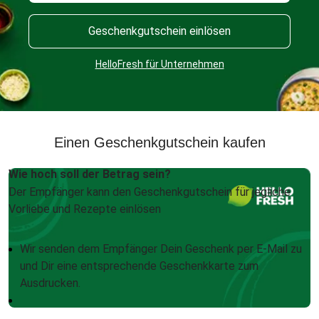
Geschenkgutschein einlösen
HelloFresh für Unternehmen
Einen Geschenkgutschein kaufen
Wie hoch soll der Betrag sein?
Der Empfänger kann den Geschenkgutschein für jegliche
Vorliebe und Rezepte einlösen
Wir senden dem Empfänger Dein Geschenk per E-Mail zu
und Dir eine entsprechende Geschenkkarte zum
Ausdrucken.