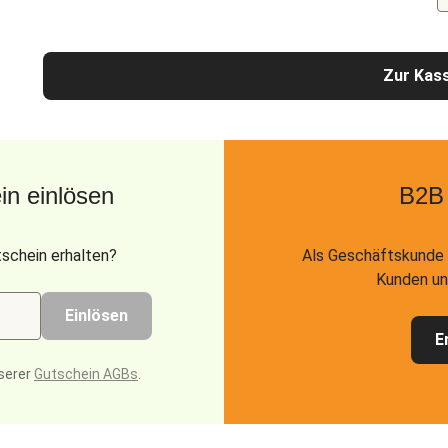
Zur Kas
n einlösen
B2B
schein erhalten?
Als Geschäftskunde 
Kunden un
Einlösen
E
serer
Gutschein AGBs
.