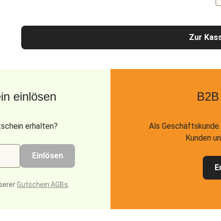
Zur Kas
n einlösen
B2B
schein erhalten?
Als Geschäftskunde 
Kunden un
Einlösen
E
serer
Gutschein AGBs
.