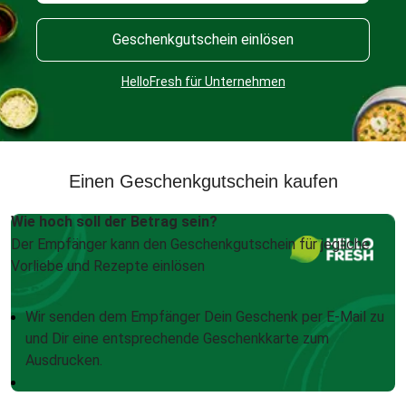
Geschenkgutschein einlösen
HelloFresh für Unternehmen
Einen Geschenkgutschein kaufen
Wie hoch soll der Betrag sein?
Der Empfänger kann den Geschenkgutschein für jegliche
Vorliebe und Rezepte einlösen
Wir senden dem Empfänger Dein Geschenk per E-Mail zu
und Dir eine entsprechende Geschenkkarte zum
Ausdrucken.