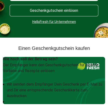
Geschenkgutschein einlösen
HelloFresh für Unternehmen
Einen Geschenkgutschein kaufen
Wie hoch soll der Betrag sein?
Der Empfänger kann den Geschenkgutschein für jegliche
Vorliebe und Rezepte einlösen
Wir senden dem Empfänger Dein Geschenk per E-Mail zu
und Dir eine entsprechende Geschenkkarte zum
Ausdrucken.