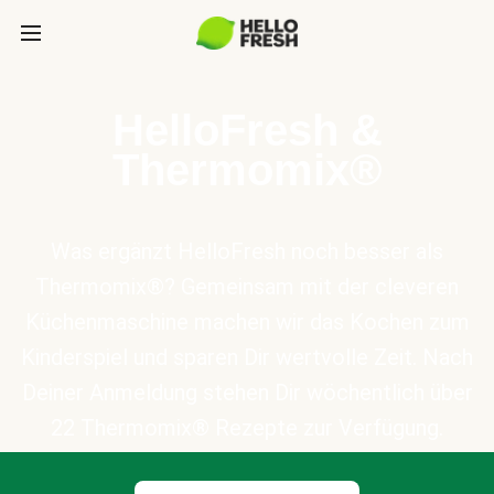
HelloFresh &
Thermomix®
Was ergänzt HelloFresh noch besser als
Thermomix®? Gemeinsam mit der cleveren
Küchenmaschine machen wir das Kochen zum
Kinderspiel und sparen Dir wertvolle Zeit. Nach
Deiner Anmeldung stehen Dir wöchentlich über
22 Thermomix® Rezepte zur Verfügung.