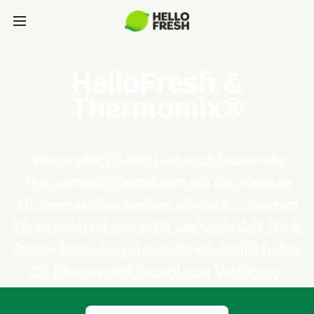
HelloFresh &
Thermomix®
Was ergänzt HelloFresh noch besser als
Thermomix®? Gemeinsam mit der cleveren
Küchenmaschine machen wir das Kochen zum
Kinderspiel und sparen Dir wertvolle Zeit. Nach
Deiner Anmeldung stehen Dir wöchentlich über
22 Thermomix® Rezepte zur Verfügung.