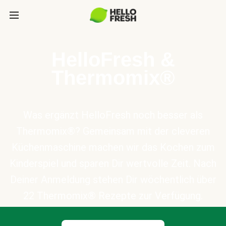
HelloFresh &
Thermomix®
Was ergänzt HelloFresh noch besser als
Thermomix®? Gemeinsam mit der cleveren
Küchenmaschine machen wir das Kochen zum
Kinderspiel und sparen Dir wertvolle Zeit. Nach
Deiner Anmeldung stehen Dir wöchentlich über
22 Thermomix® Rezepte zur Verfügung.