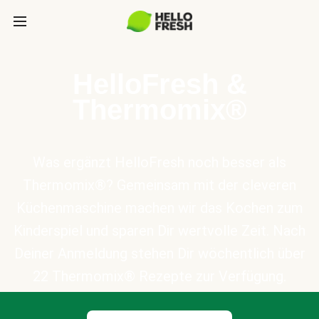
HelloFresh &
Thermomix®
Was ergänzt HelloFresh noch besser als
Thermomix®? Gemeinsam mit der cleveren
Küchenmaschine machen wir das Kochen zum
Kinderspiel und sparen Dir wertvolle Zeit. Nach
Deiner Anmeldung stehen Dir wöchentlich über
22 Thermomix® Rezepte zur Verfügung.