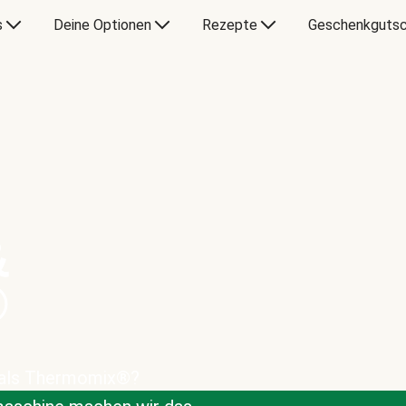
s
Deine Optionen
Rezepte
Geschenkgutsc
&
®
 als Thermomix®?