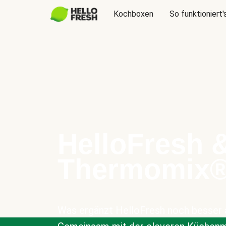
Kochboxen
So funktioniert'
HelloFresh 
Thermomix
Was ergänzt HelloFresh noch besser