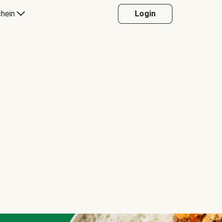
hein
Login