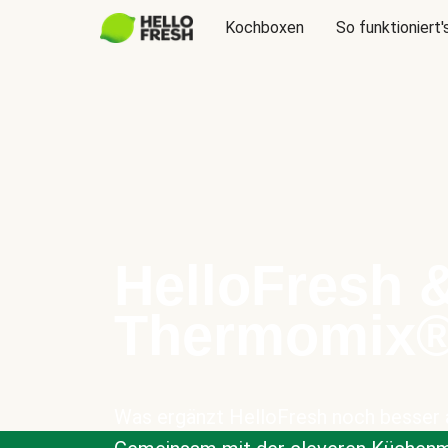
Kochboxen
So funktioniert'
HelloFresh 
Thermomix
Was ergänzt HelloFresh noch besser