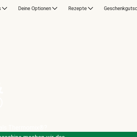
s
Deine Optionen
Rezepte
Geschenkgutsc
&
®
 als Thermomix®?