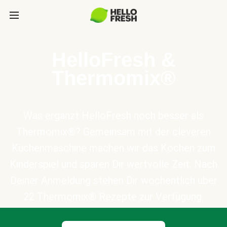
HelloFresh &
Thermomix®
Was ergänzt HelloFresh noch besser als
Thermomix®? Gemeinsam mit der cleveren
Küchenmaschine machen wir das Kochen zum
Kinderspiel und sparen Dir wertvolle Zeit. Nach
Deiner Anmeldung stehen Dir wöchentlich über
22 Thermomix® Rezepte zur Verfügung.