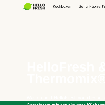
Kochboxen
So funktioniert'
HelloFresh 
Thermomix
Was ergänzt HelloFresh noch besser