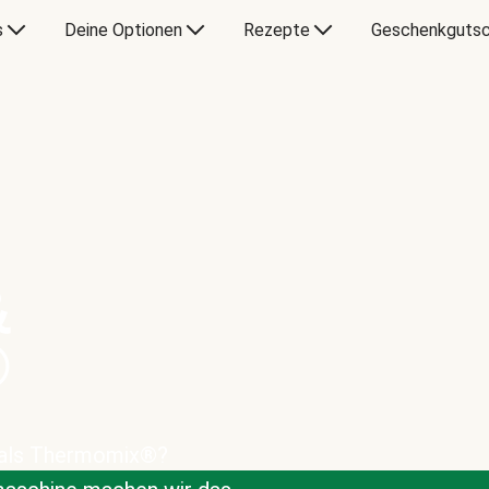
s
Deine Optionen
Rezepte
Geschenkgutsc
&
®
 als Thermomix®?