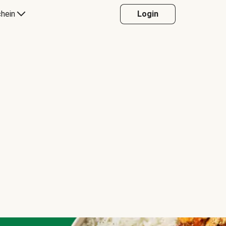
hein
Login