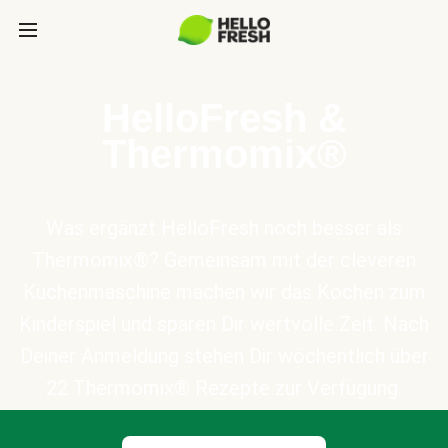
HelloFresh &
Thermomix®
Was ergänzt HelloFresh noch besser als
Thermomix®? Gemeinsam mit der cleveren
Küchenmaschine machen wir das Kochen zum
Kinderspiel und sparen Dir wertvolle Zeit. Nach
Deiner Anmeldung stehen Dir wöchentlich über
22 Thermomix® Rezepte zur Verfügung.