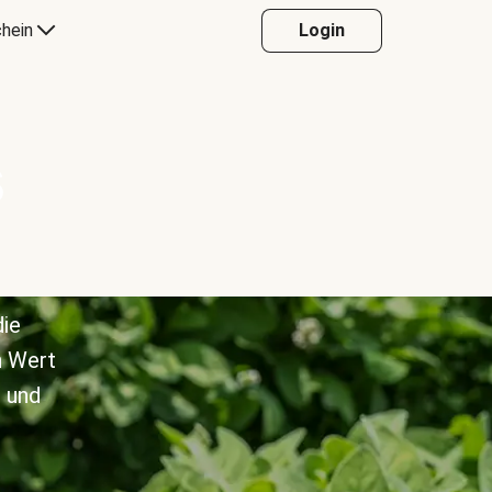
hein
Login
s
die
n Wert
 und