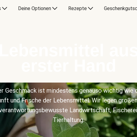
s
Deine Optionen
Rezepte
Geschenkgutsc
Lebensmittel au
erster Hand
r Geschmack ist mindestens genauso wichtig wie 
nft und Frische der Lebensmittel. Wir legen große
 verantwortungsbewusste Landwirtschaft, Fischerei
Tierhaltung.