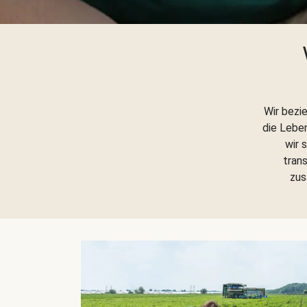
Wir bezi
die Lebe
wir 
trans
zus