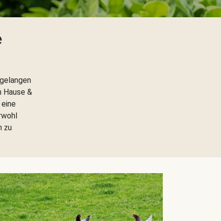
e
 gelangen
h Hause &
 eine
rwohl
h zu