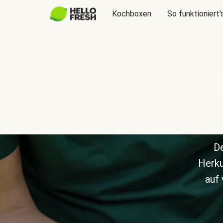
Kochboxen
So funktioniert'
De
Herku
auf